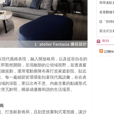
乖乖進駐
老屋翻修
得見的精
從「拍得
輯
當法式古
自己
RSS
訂閱Ho
計採以現代風格表現，融入開放格局，以及從容自在的
立即豁然開朗，呈現敞朗的公領域視野，並透過窗
視牆規劃，運用電動垂降布幕打造家庭影院、貼近
板、每一處細節皆環環銜扣著現代風語彙，在在表
領域的深藍，更以出奇不意、內斂含蓄的點綴形式
於突兀鮮明，構築成優雅和諧的生活場景。
局
觀、打造嶄新佈局，且刻意捨棄制式電視牆，讓沙