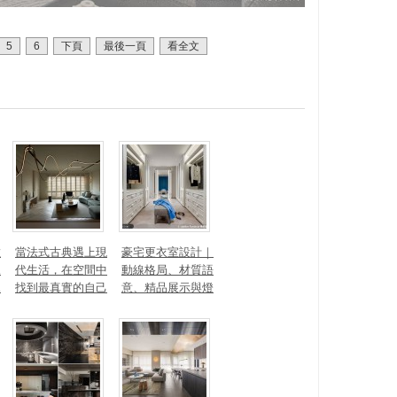
5
6
下頁
最後一頁
看全文
數
當法式古典遇上現
豪宅更衣室設計｜
見
代生活，在空間中
動線格局、材質語
見
找到最真實的自己
意、精品展示與燈
光智能4 大關鍵，
打造高訂生活儀式
感