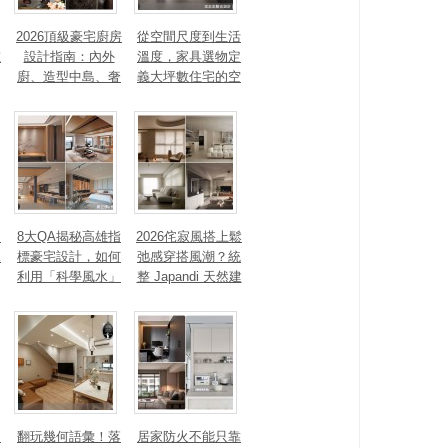
2026頂級豪宅廚房
從空間尺度到生活
重
設計指南：內外
溫度，家具選物定
廚、造型中島、奢
義大坪數住宅的空
石塗料、AI智能，
間性格
讓廚房從空間配角
變主角！
、
8大QA揭秘高雄指
2026侘寂風搭上鬆
見
標豪宅設計，如何
弛感穿搭風潮？統
利用「科學風水」
整 Japandi 天然建
打造聚氣招財的能
材、配色法則，還
量磁場？
有風靡全球的軟裝
家具推薦
勾
翻玩幾何語彙！落
居家防火不能只靠