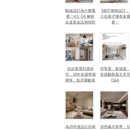
動線設計為什麼重
3個不後悔設計，
要？4大 QA 解析
入住後才懂有多
走道黃金比例與對
要！
身心靈的影響
從起家厝到退休
預售屋、新成屋
宅，30年老屋華麗
老屋翻新屋主常
變身，點亮樂齡新
Q&A
篇章！斬獲美、
法、英指標設計大
獎！
為20年後設計的家
深色義式美學，