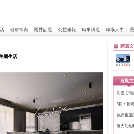
活
健康常識
兩性話題
公益報報
時事議題
職場人生
精選文
寫美麗生活
近期文
彩雲之南
3招！聰
省下「二
就諦書屋
陽光烈焰