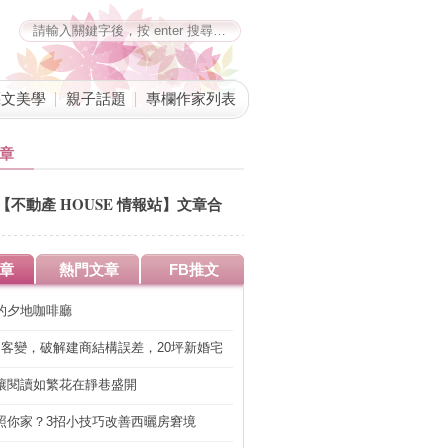
藝文美學
親子話題
專欄作家列表
章
【不動產 HOUSE 情報站】文章合
併公告
章
熱門文章
FB推文
的夕地咖啡廳
明客變，破解建商結構誤差，20坪新婚宅
工」的冤枉錢
讓閱讀如繁花在靜巷盛開
照你家？3招小技巧改善西曬房窘境