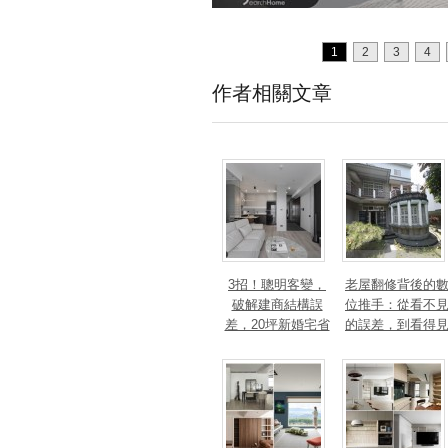
1
2
3
4
作者相關文章
3招！聰明客變，
老屋翻修背後的
破解建商結構誤
位推手：從看不
差，20坪新婚宅省
的誤差，到看得
下「二工」的冤枉
的精準改造
錢