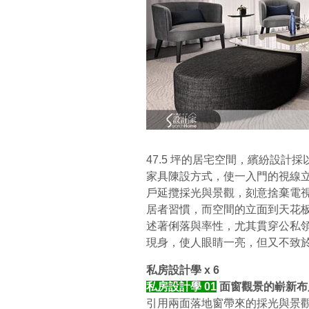
47.5 坪的居宅空間，繽紛設
家具陳設方式，使一入門的視線
戶延攬採光與景觀，刻意捨棄電
居者習慣，而空間的立面到天花
述著俐落與率性，尤其貫穿公私
現身，使人眼睛一亮，但又不致
私房設計學 x 6
私房設計學 01
面窗觀景的嶄新布
引用兩面落地窗帶來的採光與景