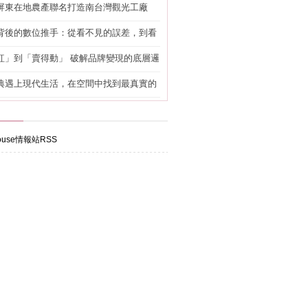
屏東在地農產聯名打造南台灣觀光工廠
背後的數位推手：從看不見的誤差，到看
準改造
紅」到「賣得動」 破解品牌變現的底層邏
典遇上現代生活，在空間中找到最真實的
use情報站RSS