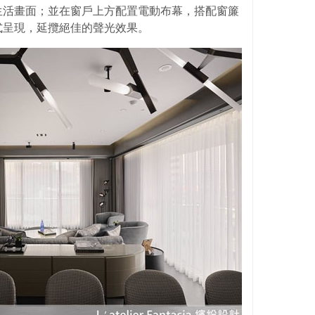
生活畫面；並在窗戶上方配置電動布幕，搭配窗簾
式呈現，延攬絕佳的聲光效果。