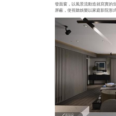
發面窗，以風景流動造就寫實的
屏蔽，使視聽娛樂以家庭影院形