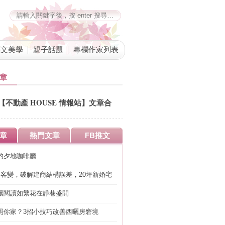
藝文美學
親子話題
專欄作家列表
章
【不動產 HOUSE 情報站】文章合
併公告
章
熱門文章
FB推文
的夕地咖啡廳
明客變，破解建商結構誤差，20坪新婚宅
工」的冤枉錢
讓閱讀如繁花在靜巷盛開
照你家？3招小技巧改善西曬房窘境