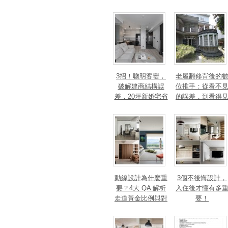
3招！聰明客變，
老屋翻修背後的
破解建商結構誤
位推手：從看不
差，20坪新婚宅省
的誤差，到看得
下「二工」的冤枉
的精準改造
錢
動線設計為什麼重
3個不後悔設計，
要？4大 QA 解析
入住後才懂有多
走道黃金比例與對
要！
身心靈的影響