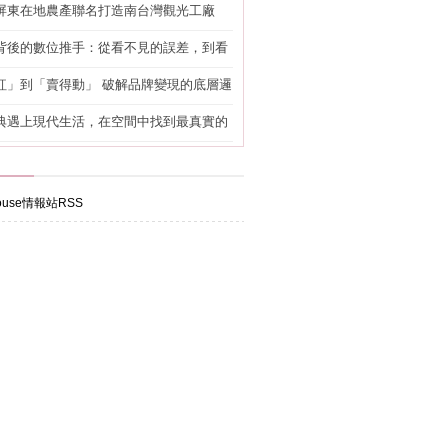
屏東在地農產聯名打造南台灣觀光工廠
背後的數位推手：從看不見的誤差，到看
準改造
紅」到「賣得動」 破解品牌變現的底層邏
典遇上現代生活，在空間中找到最真實的
use情報站RSS