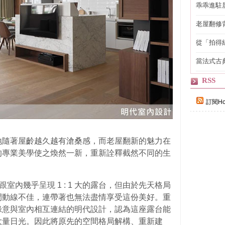
乖乖進駐
老屋翻修
得見的精
從「拍得
輯
當法式古
自己
RSS
訂閱Ho
地隨著屋齡越久越有滄桑感，而老屋翻新的魅力在
的專業美學使之煥然一新，重新詮釋截然不同的生
跟室內幾乎呈現 1 : 1 大的露台，但由於先天格局
間動線不佳，連帶著也無法盡情享受這份美好。重
綠意與室內相互連結的明代設計，認為這座露台能
大量日光。因此將原先的空間格局解構、重新建