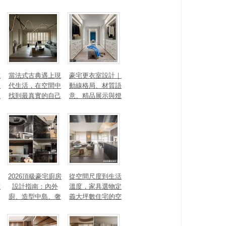
數
當法式古典遇上現
豪宅更衣室設計｜
見
代生活，在空間中
動線格局、材質語
見
找到最真實的自己
意、精品展示與燈
光智能4 大關鍵，
打造高訂生活儀式
感
2026頂級豪宅廚房
從空間尺度到生活
重
設計指南：內外
溫度，家具選物定
廚、造型中島、奢
義大坪數住宅的空
石塗料、AI智能，
間性格
讓廚房從空間配角