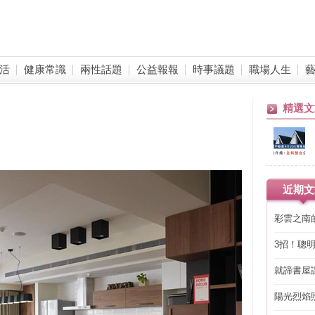
活
健康常識
兩性話題
公益報報
時事議題
職場人生
精選文
近期文
彩雲之南
3招！聰
省下「二
就諦書屋
陽光烈焰