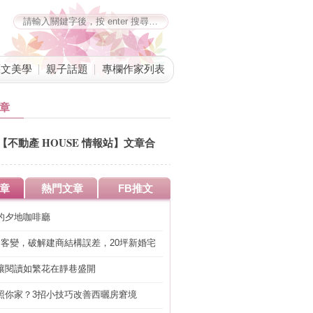
藝文美學
親子話題
專欄作家列表
章
【不動產 HOUSE 情報站】文章合
併公告
章
熱門文章
FB推文
的夕地咖啡廳
明客變，破解建商結構誤差，20坪新婚宅
工」的冤枉錢
讓閱讀如繁花在靜巷盛開
照你家？3招小技巧改善西曬房窘境