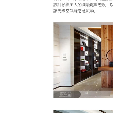
設計彰顯主人的圓融處世態度，
讓光線空氣能恣意流動。