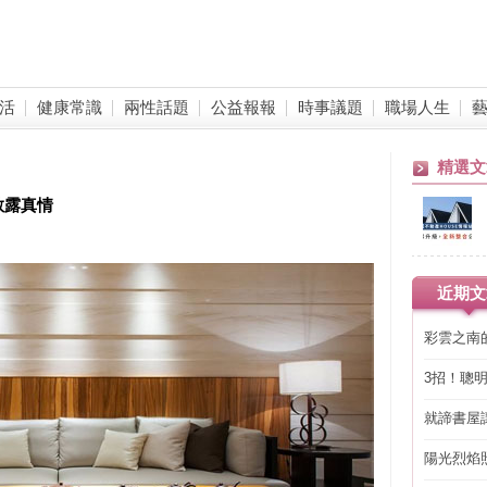
活
健康常識
兩性話題
公益報報
時事議題
職場人生
精選文
斂露真情
近期文
彩雲之南
3招！聰
省下「二
就諦書屋
陽光烈焰