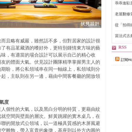
乖乖進駐
老屋翻修
得見的精
從「拍得
輯
當法式古
斂而且略有威嚴，雖然話不多，但對居家的設計很
自己
RSS
除了有品茗藏酒的嗜好外，更特別鍾情東方味的藝
品味，有適當的場合設計可以展示自己的精心收
訂閱Ho
朋友的體面大氣。伏見設計團隊精準掌握男主人的
的期盼，將公私領域串在同一軸線上，私領域則分
一起，主臥則在另一邊，藉由中間客餐廳的開放領
氣度
主人個性的大氣，以及黑白分明的特質，更藉由紋
成就空間與壁面的層次。鮮黃跳躍的實木桌几，在
串聯的開放式公領域，以一道極具質感的木屏風避
鏤空雕飾，帶入富貴的象徵，基座則以外方內圓的