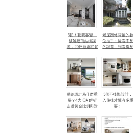
3招！聰明客變，
老屋翻修背後的
破解建商結構誤
位推手：從看不
差，20坪新婚宅省
的誤差，到看得
下「二工」的冤枉
的精準改造
錢
動線設計為什麼重
3個不後悔設計，
要？4大 QA 解析
入住後才懂有多
走道黃金比例與對
要！
身心靈的影響