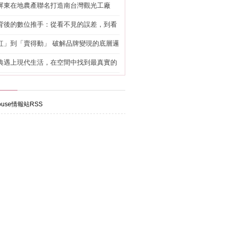
屏東在地農產聯名打造南台灣觀光工廠
背後的數位推手：從看不見的誤差，到看
準改造
紅」到「賣得動」 破解品牌變現的底層邏
典遇上現代生活，在空間中找到最真實的
use情報站RSS