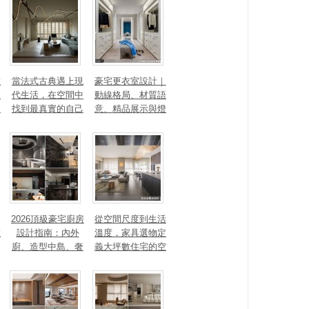
數
當法式古典遇上現
豪宅更衣室設計｜
見
代生活，在空間中
動線格局、材質語
見
找到最真實的自己
意、精品展示與燈
光智能4 大關鍵，
打造高訂生活儀式
感
2026頂級豪宅廚房
從空間尺度到生活
重
設計指南：內外
溫度，家具選物定
廚、造型中島、奢
義大坪數住宅的空
石塗料、AI智能，
間性格
讓廚房從空間配角
變主角！