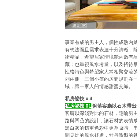
事業有成的男主人，個性成熟內
有想法而且需求表達十分清晰，
術精品，希望居家情境能內斂有
藏；也重視風水考量，以及招待
性格特色與希望家人常相聚交流
列兩側，三個小孩的房間規劃在
域，讓一家人的情感甜蜜交織。
私房祕技 x 4
私房祕技 01
俐落客廳以石木帶出
客廳以深淺對比的石材，隱喻男
路與凹凸的設計，讓石材的表情
黑白灰的穩重色彩中更為吸睛。
開見灶的風水疑慮，牡丹造型的