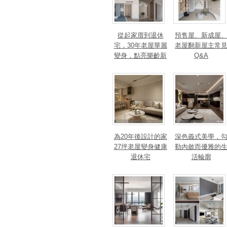
從起家厝到退休
預售屋、新成屋
宅，30年老屋華麗
老屋翻新屋主常
變身，點亮樂齡新
Q&A
篇章！斬獲美、
法、英指標設計大
獎！
為20年後設計的家
深色義式美學，
27坪老屋變身健康
勒內斂而優雅的
退休宅
活輪廓