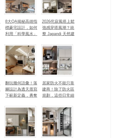
、
8大QA揭秘高雄指
2026侘寂風搭上鬆
見
標豪宅設計，如何
弛感穿搭風潮？統
利用「科學風水」
整 Japandi 天然建
打造聚氣招財的能
材、配色法則，還
量磁場？
有風靡全球的軟裝
家具推薦
勾
翻玩幾何語彙！落
居家防火不能只靠
生
腳設計為透天厝寫
建商！除了防火區
下嶄新定義，勇奪
規劃，這些日常細
2025 美國 IDA、TI
節你做到了嗎？
TAN 國際大獎