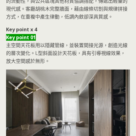
的流動性，與公共區塊其他材質協調搭配，傳遞出輕量的
現代感。客廳胡桃木完整牆面，藉由線條切割與規律拼接
方式，在重複中產生律動，低調內斂卻深具質感。
Key point x 4
Key point 01
主空間天花板用以隱藏管線，並裝置間接光源，創造光線
的層次變化。L型斜面設計天花板，具有引導視線效果，
放大空間感於無形。