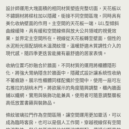
設計師運用大塊面積的相同材質塑造完整切面，天花板以
不鏽鋼材將樑柱加以隱藏，銜接不同空間區塊，同時具有
美化收納壁面的作用。主空間的天花板一端，以L型傾斜
曲線緩降，具有緩和空間線條與放大公共領域的視覺效
果，並界定主空間所在。視線從天花板轉至壁面，個性的
水泥粉光搭配胡桃木溫潤紋理，溫暖舒適木質調性介入的
現代感，隨四季更迭皆能擁有最舒適的居家表情。
收納位置巧妙融合於牆面，不同材質的運用將櫃體隱形
化，將強大胃納隱含於牆面中，隱藏式設計讓系統性收納
不著痕跡。展示性櫃體同樣配備於空間中，使用一扇可左
右推拉的胡桃木門，將欲展示的角度隨興調整，櫃內牆面
鋪以鐵網，實用與裝飾功能兼具，使用者可隨意調整層板
高低放置書籍與裝飾品。
條紋玻璃拉門作為空間區隔，讓空間運用更加靈活，可以
成為臨時客房，也可以是個人工作間，穿越視線保有空間