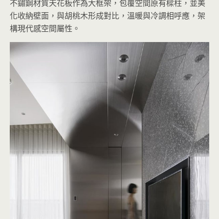
不鏽鋼材質天花板作為大框架，包覆空間原有樑柱，並美
化收納壁面，與胡桃木形成對比，溫暖與冷調相呼應，架
構現代感空間屬性。