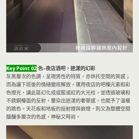
Key Point 02
色–夜店酒吧，迷漾的幻彩
灰黑層次的色調，呈現男性的特質，亦烘托空間的質感；
而為讓下班後的情緒徹底解放，運用夜店的吧檯元素和彩
色燈光，讓此區幻化成或藍或紅的大光柱，並透過玻璃和
不銹鋼檯面的反射，暈染出迷漾的奢華感，也賦予了溫暖
的跳色。天花板和地板的投射燈與嵌燈，則又為整體空間
醞釀多層次的色感，神秘又時尚。