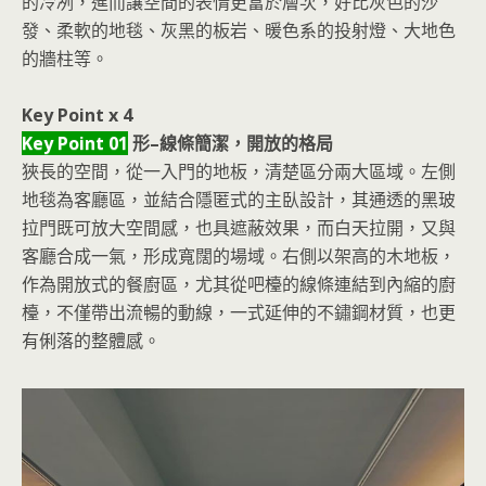
的冷冽，進而讓空間的表情更富於層次，好比灰色的沙
發、柔軟的地毯、灰黑的板岩、暖色系的投射燈、大地色
的牆柱等。
Key Point x 4
Key Point 01
形–線條簡潔，開放的格局
狹長的空間，從一入門的地板，清楚區分兩大區域。左側
地毯為客廳區，並結合隱匿式的主臥設計，其通透的黑玻
拉門既可放大空間感，也具遮蔽效果，而白天拉開，又與
客廳合成一氣，形成寬闊的場域。右側以架高的木地板，
作為開放式的餐廚區，尤其從吧檯的線條連結到內縮的廚
檯，不僅帶出流暢的動線，一式延伸的不鏽鋼材質，也更
有俐落的整體感。