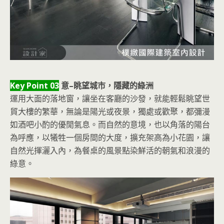
Key Point 03
意–眺望城市，隱藏的綠洲
運用大面的落地窗，讓坐在客廳的沙發，就能輕鬆眺望世
貿大樓的繁華，無論是陽光或夜景，獨處或歡聚，都彌漫
如酒吧小酌的優閒氣息。而自然的意境，也以角落的陽台
為呼應，以犧牲一個房間的大度，擴充架高為小花園，讓
自然光揮灑入內，為餐桌的風景點染鮮活的朝氣和浪漫的
綠意。