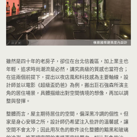
雖然是四十年的老房子，卻位在台北信義區，加上業主也
年輕，追求時尚潮流是必然，講究高級的質感也當符合；
在這兩個前提下，提出以夜店風和科技感為主要軸線，設
計師並以電影《超級盃奶爸》為例，搬出巨石強森所演主
角的居住場景，具體描繪出對空間情境的想像，再加以調
整與發揮。
整體而言，屋主期待居住的空間，偏深黑冷調的個性。但
家是身心安頓之所，設計師仍希望注入些許的溫馨感，讓
空間不會太冷；因此用灰色的軟件淡化整體的黯黑和玻璃