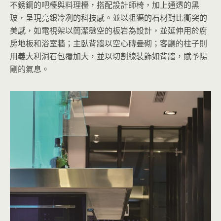
不銹鋼的吧檯與料理檯，搭配設計師椅，加上通透的黑
玻，呈現亮銀冷冽的科技感。並以粗獷的石材對比衝突的
美感，如電視架以簡潔懸空的板岩為設計，並延伸用於廚
房地板和浴室牆；主臥背牆以空心磚疊砌；客廳的柱子則
用義大利洞石包覆加大，並以切割線裝飾如背牆，賦予陽
剛的氣息。