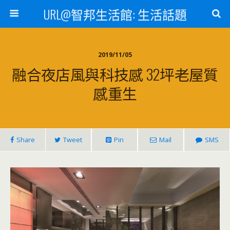
URL@智邦生活館: 生活話題
2019/11/05
融合夜店風與科技感 32坪老屋質
感重生
Share
Tweet
Pin
Mail
SMS