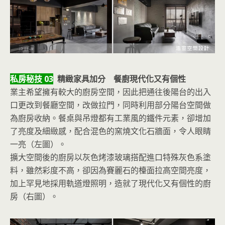
私房秘技 03
精緻家具加分 餐廚現代化又有個性
業主希望擁有較大的廚房空間，因此把通往後陽台的出入
口更改到餐廳空間，改做拉門，同時利用部分陽台空間做
為廚房收納。餐桌與吊燈都有工業風的鐵件元素，卻增加
了亮度及細緻感，配合混色的窯燒文化石牆面，令人眼睛
一亮（左圖）。
擴大空間後的廚房以灰色烤漆玻璃搭配進口特殊灰色系塗
料，雖然彩度不高，卻因為賽麗石的檯面拉高空間亮度，
加上罕見地採用軌道燈照明，造就了現代化又有個性的廚
房（右圖）。