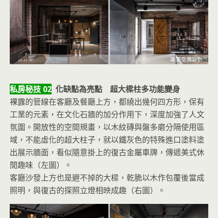
私房秘技 02
化缺點為亮點 超大樑柱多功能變身
裸露的管線在客廳及餐廳上方，都繞出幾何四方形，保有
工業的元素，在文化石牆的加分作用下，深度加強了人文
氛圍。開放性的空間規畫，以木紋磚與盤多磨分隔使用區
域，不能虛化的超大柱子，就以鐵灰色的特殊進口塗料塗
出展示牆面，看似隨意掛上的復古金屬車牌，傳遞美式休
閒趣味（左圖）。
客廳沙發上方也是避不掉的大樑，乾脆以木作包覆後當成
照明，與復古的探照立燈相映成趣（右圖）。