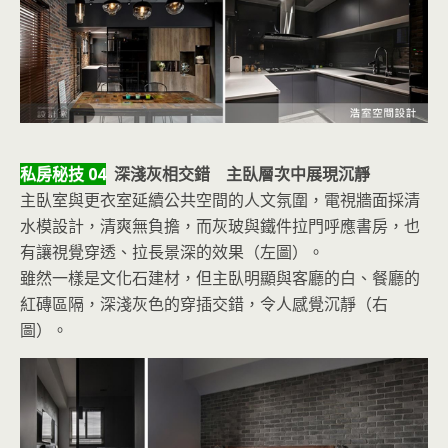
私房秘技 04
深淺灰相交錯 主臥層次中展現沉靜
主臥室與更衣室延續公共空間的人文氛圍，電視牆面採清
水模設計，清爽無負擔，而灰玻與鐵件拉門呼應書房，也
有讓視覺穿透、拉長景深的效果（左圖）。
雖然一樣是文化石建材，但主臥明顯與客廳的白、餐廳的
紅磚區隔，深淺灰色的穿插交錯，令人感覺沉靜（右
圖）。