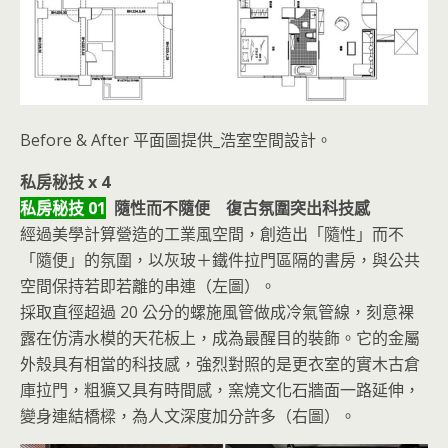
Before & After 平面圖提供_浩室空間設計。
私房秘技 x 4
私房秘技 01
隨性而不隨便 復古氛圍突出科技感
經過美學計算營造的工業風空間，創造出「隨性」而不
「隨便」的氛圍，以灰玻＋鐵件拉門區隔的書房，與公共
空間保持若即若離的串連（左圖）。
採取直徑超過 20 公分的螺施風管做成冷氣管線，刻意裸
露在仿清水模的天花板上，成為最醒目的裝飾。它的金屬
外殼具有相當的科技感，強烈對照的是更衣室的實木古倉
庫拉門，粗獷又具有時間感，窯燒文化石牆面一路延伸，
變身連結橋樑，為人文深度加分許多（右圖）。