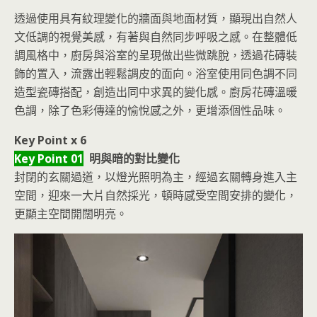
透過使用具有紋理變化的牆面與地面材質，顯現出自然人
文低調的視覺美感，有著與自然同步呼吸之感。在整體低
調風格中，廚房與浴室的呈現做出些微跳脫，透過花磚裝
飾的置入，流露出輕鬆調皮的面向。浴室使用同色調不同
造型瓷磚搭配，創造出同中求異的變化感。廚房花磚溫暖
色調，除了色彩傳達的愉悅感之外，更增添個性品味。
Key Point x 6
Key Point 01
明與暗的對比變化
封閉的玄關過道，以燈光照明為主，經過玄關轉身進入主
空間，迎來一大片自然採光，頓時感受空間安排的變化，
更顯主空間開闊明亮。