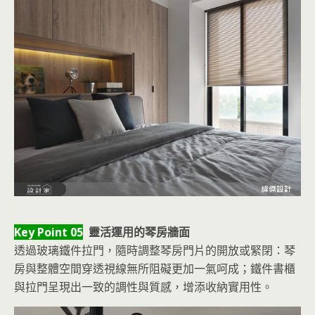
Key Point 05
靈活運用的琴房牆面
透過玻璃鐵件拉門，隨時調整琴房門片的開放或緊閉：琴
房與整體空間穿透視線無所阻礙更加一氣呵成；鐵件書櫃
與拉門呈現出一致的調性與質感，增添收納實用性。