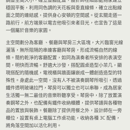
穩固平衡，利用同色調的天花板與垂直線條，確立出點線
面之間的連結感，提供身心安頓的空間感。從玄關走道一
路前行，前方端景以電吉他吸引來者目光，也宣告了這是
一個屬於音樂的家園。
主空間劃分為客廳 、餐廳與琴房三大區塊，大片臨窗光線
灑落，無所阻隔的串連客廳與琴房，形成流暢自然的線
條。簡約乾淨的客廳配置，如同為演奏者所安排的表演空
間，明快而流暢。舒適大沙發，搭配圓桌造型小茶几，顯
現搭配的隨機感，電視櫃與牆面鑲嵌成一體創造造型的特
殊性。身處此一空間，沒有人不被演奏鋼琴所吸引，透過
鐵件透明玻璃拉門，琴房可以獨立也可以串聯，成為居家
生活獨一無二最佳的音樂聆聽享受。琴房中，除了放置演
奏鋼琴之外，也配備有鐵件收納櫃體，提供琴譜與各種物
品的置放與裝飾。餐廳除了提供用餐之外，設計師在一旁
櫃位，設置有桌上電腦工作桌功能，收納各種 3C 配備，
將角落空間加以活化利用。