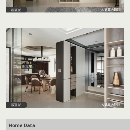
Home Da
t
a