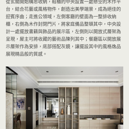
從玄關開始構思收納，鞋櫃的中央設置一處懸空的木作平
台，結合花藝或風格物件，創造出美學端景，成為絕佳的
迎賓序曲；走進公領域，左側客廳的壁面為一整排收納
櫃，右側為木作封閉門片，將家庭備品整頓其中，中央設
計一處擺放書籍與飾品的展示區，左側則以開放式層架為
呈現，屋主可將收藏的藝術品陳列其中；餐廳區以開放展
示層架作為安排，底部搭配灰鏡，讓擺設其中的風格逸品
展現精品般的質感。