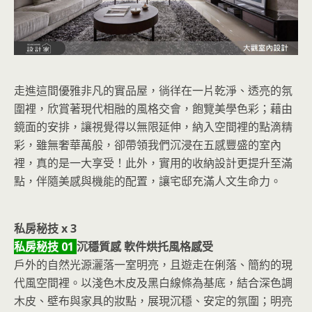
走進這間優雅非凡的實品屋，徜徉在一片乾淨、透亮的氛
圍裡，欣賞著現代相融的風格交會，飽覽美學色彩；藉由
鏡面的安排，讓視覺得以無限延伸，納入空間裡的點滴精
彩，雖無奢華萬般，卻帶領我們沉浸在五感豐盛的室內
裡，真的是一大享受！此外，實用的收納設計更提升至滿
點，伴隨美感與機能的配置，讓宅邸充滿人文生命力。
私房秘技 x 3
私房秘技 01
沉穩質感 軟件烘托風格感受
戶外的自然光源灑落一室明亮，且遊走在俐落、簡約的現
代風空間裡。以淺色木皮及黑白線條為基底，結合深色調
木皮、壁布與家具的妝點，展現沉穩、安定的氛圍；明亮