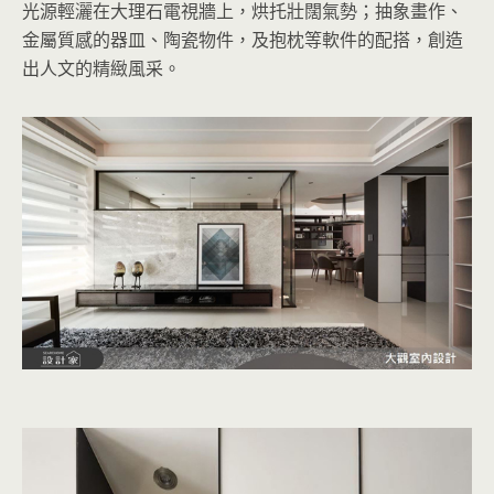
光源輕灑在大理石電視牆上，烘托壯闊氣勢；抽象畫作、
金屬質感的器皿、陶瓷物件，及抱枕等軟件的配搭，創造
出人文的精緻風采。