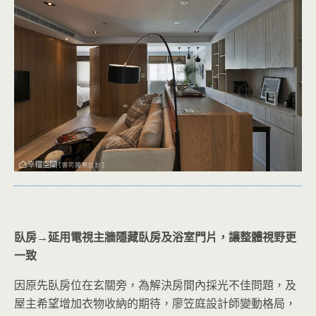
臥房→延用電視主牆隱藏臥房及浴室門片，讓整體視野更
一致
因原先臥房位在玄關旁，為解決房間內採光不佳問題，及
屋主希望增加衣物收納的期待，廖笠庭設計師變動格局，