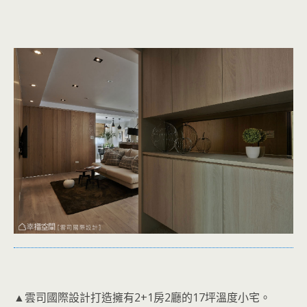
▲雲司國際設計打造擁有2+1房2廳的17坪溫度小宅。