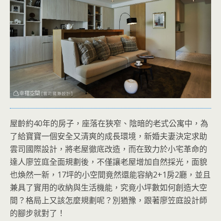
屋齡約40年的房子，座落在狹窄、陰暗的老式公寓中，為
了給寶寶一個安全又清爽的成長環境，新婚夫妻決定求助
雲司國際設計，將老屋徹底改造，而在致力於小宅革命的
達人廖笠庭全面規劃後，不僅讓老屋增加自然採光，面貌
也煥然一新，17坪的小空間竟然還能容納2+1房2廳，並且
兼具了實用的收納與生活機能，究竟小坪數如何創造大空
間？格局上又該怎麼規劃呢？別猶豫，跟著廖笠庭設計師
的腳步就對了！