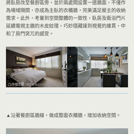
將臥房改至餐廚區旁，並於兩處間設置一道牆面，不僅作
為場域隔間，亦成為主臥的衣櫃牆，完美滿足屋主的收納
需求。此外，考量到空間整體的一致性，臥房及衛浴門片
延續電視主牆的木皮紋理，巧妙隱藏達到視覺的連貫，中
和了房門突兀的感受。
▲沿著餐廚區牆線，做成整面衣櫃牆，增加收納空間。