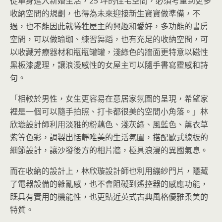
從單身進入新婚生活，25 坪的住宅空間，必須考量到更多
收納空間的規劃，也得為未來迎接新生寶寶做準備，不
過，也不能因此就犧牲屋主的興趣和愛好，多功能的書房
空間，可以做瑜珈、練習舞蹈，也有充足的收納空間，可
以收藏芳療器材和瓶瓶罐罐，淺綠色的牆面更特意以磁性
黑板漆處理，讓浪漫感性的女屋主可以隨手書寫靈感和詩
句。
「相較於男性，女生更容易在意居家氛圍的呈現，希望家
裡是一個可以隨手拍照、打卡都很美的空間小角落。」林
欣璇設計師利用淡雅的粉藕色、淺灰綠、風藍色、薰衣草
紫等色彩，調製出恬靜唯美的生活氛圍，搭配歐式線板的
細節設計，讓沙發後方的相片牆，極具浪漫的異國氣息。
而在收納的設計上，林欣璇設計師也利用繃紗門片，隱藏
了電器設備的雜亂感，也不會阻礙到遙控器的感應功能，
既具有實用的機能性，也更貼近英式古典風格優雅柔美的
特質。