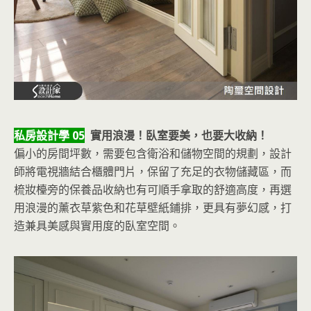
私房設計學 05
實用浪漫！臥室要美，也要大收納！
偏小的房間坪數，需要包含衛浴和儲物空間的規劃，設計
師將電視牆結合櫃體門片，保留了充足的衣物儲藏區，而
梳妝檯旁的保養品收納也有可順手拿取的舒適高度，再選
用浪漫的薰衣草紫色和花草壁紙鋪排，更具有夢幻感，打
造兼具美感與實用度的臥室空間。