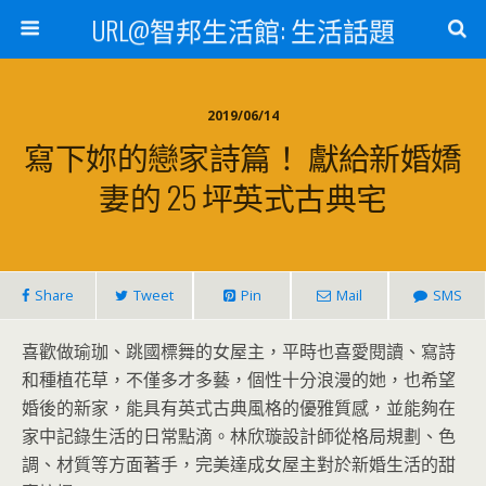
URL@智邦生活館: 生活話題
2019/06/14
寫下妳的戀家詩篇！ 獻給新婚嬌
妻的 25 坪英式古典宅
Share
Tweet
Pin
Mail
SMS
喜歡做瑜珈、跳國標舞的女屋主，平時也喜愛閱讀、寫詩
和種植花草，不僅多才多藝，個性十分浪漫的她，也希望
婚後的新家，能具有英式古典風格的優雅質感，並能夠在
家中記錄生活的日常點滴。林欣璇設計師從格局規劃、色
調、材質等方面著手，完美達成女屋主對於新婚生活的甜