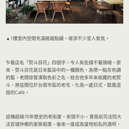
▲1樓室內空間充滿植栽點綴，增添不少宜人氣氛。
乍看店名「熨斗目花」四個字，令人有些摸不著頭緒，原
來，熨斗目花是日本藍染中的一種顏色，為帶一點灰色調
的藍，老闆徐誓濱取色彩之名，結合他多年來收藏的老熨
斗，將這間位於台南市區的老宅，化為一處日式、歐風混
搭的Café。
這幢超過70年歷史的老街屋，來頭不小，曾是前司法院大
法官城仲模的家族祖厝，後來一度成為當地知名的酒吧，