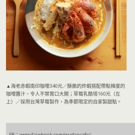
▲海老赤蝦南印咖哩340元／酥脆的炸蝦搭配帶點辣度的
咖哩醬汁，令人不禁胃口大開；草莓乳酪塔160元（左
上）／採用台灣草莓製作，為季節限定的自家製甜點。
FB：www.facebook.com/wudaocafe/