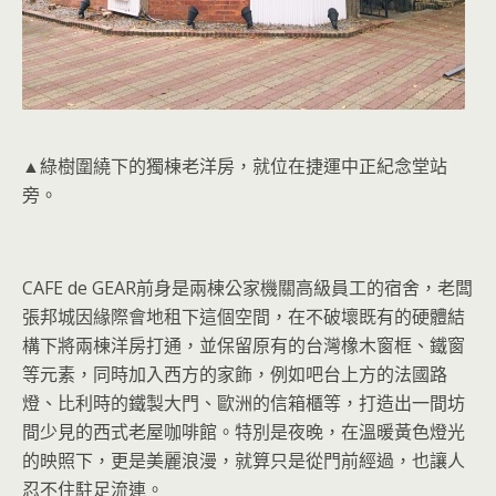
▲綠樹圍繞下的獨棟老洋房，就位在捷運中正紀念堂站
旁。
CAFE de GEAR前身是兩棟公家機關高級員工的宿舍，老闆
張邦城因緣際會地租下這個空間，在不破壞既有的硬體結
構下將兩棟洋房打通，並保留原有的台灣橡木窗框、鐵窗
等元素，同時加入西方的家飾，例如吧台上方的法國路
燈、比利時的鐵製大門、歐洲的信箱櫃等，打造出一間坊
間少見的西式老屋咖啡館。特別是夜晚，在溫暖黃色燈光
的映照下，更是美麗浪漫，就算只是從門前經過，也讓人
忍不住駐足流連。