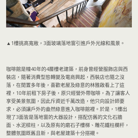
▲1樓挑高寬敞，3面玻璃落地窗引進戶外光線和風景。
咖啡館是幢40年的4層樓老建築，前身曾經營服飾店與西
裝店，隨著消費型態轉變及電商興起，西裝店也隨之沒
落，在閒置多年後，喜歡老屋及綠意的林雅啟看上了這
裡，10年前租下房子後，原只經營外帶咖啡，為了讓客人
享受美景氛圍，因此斥資近千萬改造，他只向設計師要
求，必須讓戶外的盎然綠意進入咖啡館裡。於是，1樓出
現了3面皆是落地窗的大器設計，搭配仿舊的文化石牆
面、水泥樑柱，以及原有的磨石子樓梯、雕花鐵柱欄杆，
整體氛圍既舊且新，與老屋建築十分搭襯。