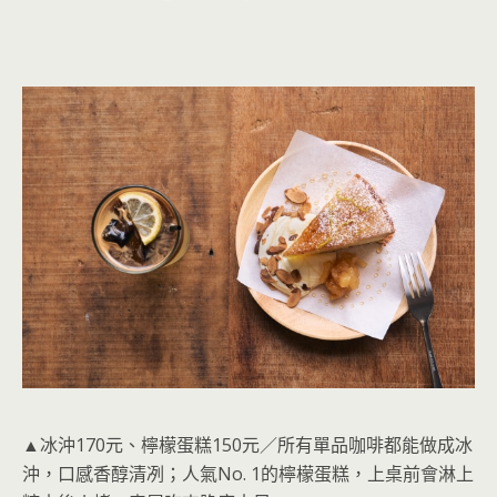
▲冰沖170元、檸檬蛋糕150元／所有單品咖啡都能做成冰
沖，口感香醇清冽；人氣No. 1的檸檬蛋糕，上桌前會淋上