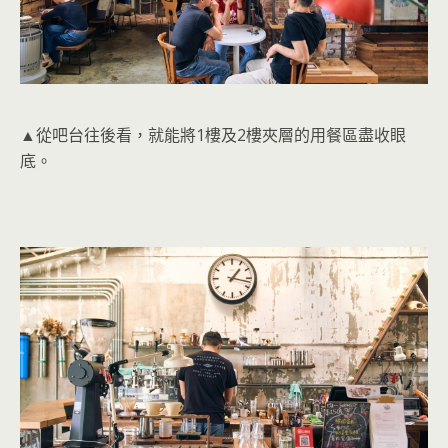
▲從吧台往後看，就能將1樓及2樓夾層的用餐區盡收眼
底。