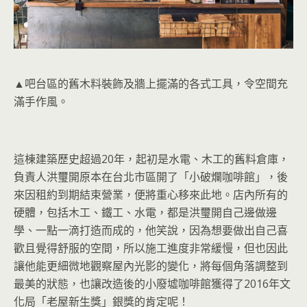
▲吧台區的舊木料裝飾及牆上擺滿的各式工具，令空間充
滿手作風。
這棟建築歷史超過20年，起初是水電、木工的舊料倉庫，
負責人洪璽開原本在台北市區開了「小破爛咖啡館」，後
來因租約到期結束營業，便將重心移來此地。店內所有的
硬體，包括木工、鐵工、水電，都是洪璽開自己邊做邊
學、一點一滴打造而成的，他笑說，因為想要做出自己喜
歡且覺得舒服的空間，所以施工進度非常緩慢，但也因此
讓他能更細微地觀察屋內光影的變化，將每個角落調整到
最美的狀態，也讓改造後的小廢墟咖啡館獲得了2016年文
化局「老屋新生獎」銀獎的肯定呢！