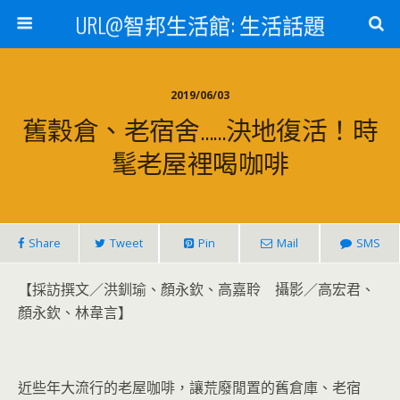
URL@智邦生活館: 生活話題
2019/06/03
舊穀倉、老宿舍……決地復活！時
髦老屋裡喝咖啡
Share
Tweet
Pin
Mail
SMS
【採訪撰文／洪釧瑜、顏永欽、高嘉聆 攝影／高宏君、
顏永欽、林韋言】
近些年大流行的老屋咖啡，讓荒廢閒置的舊倉庫、老宿