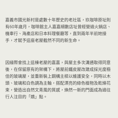
嘉義市國光新村是處數十年歷史的老社區，玖咖啡原址則
有60年歲月，咖啡館主人嘉嘉細數店址曾經營過火鍋店、
機車行、海產店和日本料理餐廳等，直到兩年半前她接
手，才賦予這座老屋截然不同的新生命。
因緣際會找上這棟老屋的嘉嘉，與屋主多次溝通取得同意
後，在保留原有的架構下，將屋前鐵皮屋改建成採光度極
佳的玻璃屋，並重新裝上鋼構主樑以維護安全，同時以木
頭、玻璃和白色調為主軸，搭配漂亮的綠色植物及乾燥花
束，營造出自然文青風的質感，煥然一新的門面成為過往
行人注目的「嬌」點。