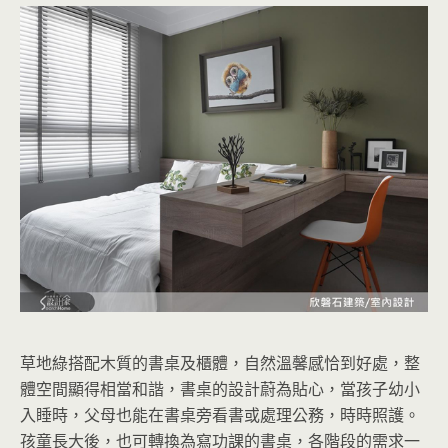
草地綠搭配木質的書桌及櫃體，自然溫馨感恰到好處，整
體空間顯得相當和諧，書桌的設計蔚為貼心，當孩子幼小
入睡時，父母也能在書桌旁看書或處理公務，時時照護。
孩童長大後，也可轉換為寫功課的書桌，各階段的需求一