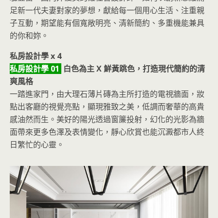
足新一代夫妻對家的夢想，獻給每一個用心生活、注重親
子互動，期望能有個寬敞明亮、清新簡約、多重機能兼具
的你和妳。
私房設計學 x 4
私房設計學 01
白色為主 X 鮮黃跳色，打造現代簡約的清
爽風格
一踏進家門，由大理石薄片磚為主所打造的電視牆面，妝
點出客廳的視覺亮點，顯現雅致之美，低調而奢華的高貴
感油然而生。美好的陽光透過窗簾投射，幻化的光影為牆
面帶來更多色澤及表情變化，靜心欣賞也能沉澱都市人終
日繁忙的心靈。