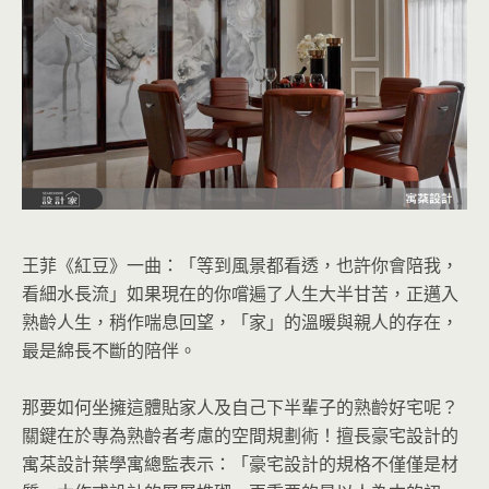
王菲《紅豆》一曲：「等到風景都看透，也許你會陪我，
看細水長流」如果現在的你嚐遍了人生大半甘苦，正邁入
熟齡人生，稍作喘息回望，「家」的溫暖與親人的存在，
最是綿長不斷的陪伴。
那要如何坐擁這體貼家人及自己下半輩子的熟齡好宅呢？
關鍵在於專為熟齡者考慮的空間規劃術！擅長豪宅設計的
寓䒳設計葉學寓總監表示：「豪宅設計的規格不僅僅是材