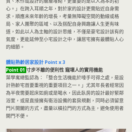
質、木作或設計的層層堆砌，更重要的是以人為本的初
心。」在跨入耳順之年，對於家的設計更需貼近自身需
求，順應未來年齡的增長，考量無障礙空間的動線或格
局、家人團聚的區域、以及搭配自身興趣讓人生更有味
道，如此以人為主軸的設計思維，不僅是豪宅設計該有的
氣度，更能延伸至小宅設計之中，讓居宅擁有最體貼人心
的細節。
體貼熟齡居家設計 Point x 3
Point 01
寸步不離的便利性 寵壞人的實用機能
葉學寓總監認為：「整合生活機能於唾手可得之處，是設
計熟齡宅首要重視的重要項目之一。」尤其年長者經常因
為半夜需要起床如廁或是喝水，因此臥房的設計最好緊鄰
浴室，或是直接擁有衛浴設備的套房規劃，同時必須留意
門片開闔的方式，盡量以橫拉門的方式為主，避免使用者
開門不便。