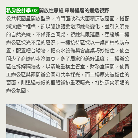
私房設計學 02
開放性思維 串聯樓層的通透視野
公共範圍呈開放型態，將門面改為大面積清玻窗面，搭配
烤漆鐵件框構，飾以弧線語彙增添線條變化，並引入明亮
的自然光線，不僅讓空間感、視線無限延展，更緩解二樓
辦公區採光不足的窘況；一樓接待區採以一桌四椅軟裝布
置，配置吧台矮牆，把茶水設備與會議桌巧妙擋住，使空
間少了商辦的冰冷氣息，多了居家的美好溫度；二樓辦公
區在拆解隔牆後，以清玻重構主管室、財務室隔間，使員
工辦公區與兩間辦公間可共享採光，而二樓原先被擋住的
窗面，則透過較低的櫃體鋪排重現曙光，打造清爽明媚的
辦公氛圍。