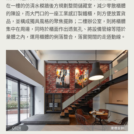
在一樓的仿清水模牆後方規劃整間儲藏室，減少零散櫃體
的陳設，而大門口的一座工業感訂製鐵櫃，則方便放置貨
品，並構成獨具風格的聚焦擺飾；二樓辦公室，則將櫃體
集中在周邊，同時於櫃面作出透氣孔、將設備管線等隱於
量體之內，運用櫃體的俐落整合，落實開闊的走道動線。