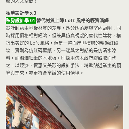
感的人文空間！
私房設計學 x 3
私房設計學 01
替代材質上陣 Loft 風格的輕質演繹
設計師藉由地板材質的差異，區分區落塵與室內範圍；同
時採用價格相對經濟、但兼具仿真視感的替代性建材，構
築出美好的 Loft 風格，像是一整面串聯樓層的粗獷紅磚
牆，實則為仿紅磚壁紙，另一端與之對話的是仿清水漆
料，而溫潤細緻的木地板，則採用仿木紋塑膠磚取而代
之，以經濟、實惠又美形的設計手法，精準貼近業主的預
算與需求，亦更符合商辦的使用情境。