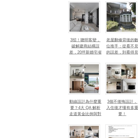
3招！聰明客變，
老屋翻修背後的
破解建商結構誤
位推手：從看不
差，20坪新婚宅省
的誤差，到看得
下「二工」的冤枉
的精準改造
錢
動線設計為什麼重
3個不後悔設計，
要？4大 QA 解析
入住後才懂有多
走道黃金比例與對
要！
身心靈的影響