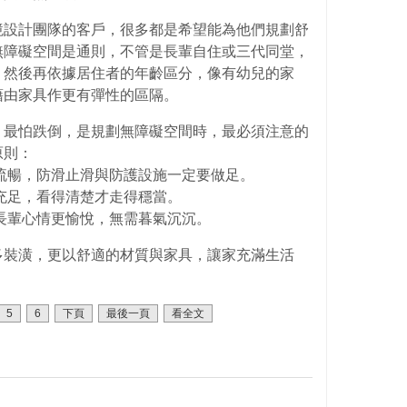
境設計團隊的客戶，很多都是希望能為他們規劃舒
無障礙空間是通則，不管是長輩自住或三代同堂，
，然後再依據居住者的年齡區分，像有幼兒的家
藉由家具作更有彈性的區隔。
，最怕跌倒，是規劃無障礙空間時，最必須注意的
原則：
流暢，防滑止滑與防護設施一定要做足。
充足，看得清楚才走得穩當。
長輩心情更愉悅，無需暮氣沉沉。
多裝潢，更以舒適的材質與家具，讓家充滿生活
5
6
下頁
最後一頁
看全文