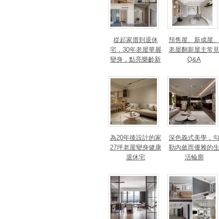
從起家厝到退休
預售屋、新成屋
宅，30年老屋華麗
老屋翻新屋主常
變身，點亮樂齡新
Q&A
篇章！斬獲美、
法、英指標設計大
獎！
為20年後設計的家
深色義式美學，
27坪老屋變身健康
勒內斂而優雅的
退休宅
活輪廓