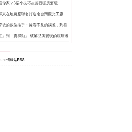
照你家？3招小技巧改善西曬房窘境
屏東在地農產聯名打造南台灣觀光工廠
背後的數位推手：從看不見的誤差，到看
準改造
紅」到「賣得動」 破解品牌變現的底層邏
use情報站RSS