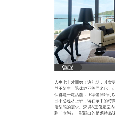
人生七十才開始！這句話，其實
並不陌生，退休絕不等同老化，
個都是一尾活龍，正準備開始可
己不必趕著上班，留在家中的時
活型態的需求。森境&王俊宏室
到「老態」，彰顯出的是獨特品