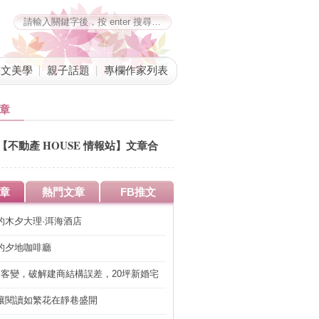
藝文美學
親子話題
專欄作家列表
章
【不動產 HOUSE 情報站】文章合
併公告
章
熱門文章
FB推文
的木夕大理·洱海酒店
的夕地咖啡廳
明客變，破解建商結構誤差，20坪新婚宅
工」的冤枉錢
讓閱讀如繁花在靜巷盛開