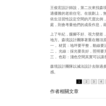
王俊宏設計師說，第二次來找森
適優雅的老前住宅。在規劃上，
依生活習性設定空間的尺度比例
庭，則會考量他們的成長作息，
上了年紀，腿腳不好、視力變差
地方。森境設計團隊著重在幾項
一， 材質：地坪要平整，動線要
二， 光線：採光要良好，照明要
三， 色彩：淺色空間其實可以讓
森境設計團隊以減法設計去除過
感。
1
2
3
4
作者相關文章