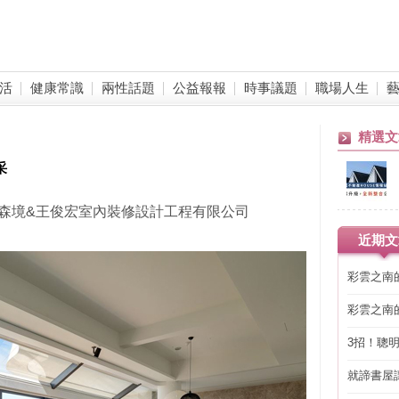
活
健康常識
兩性話題
公益報報
時事議題
職場人生
精選文
采
森境&王俊宏室內裝修設計工程有限公司
近期文
彩雲之南
彩雲之南
3招！聰
省下「二
就諦書屋