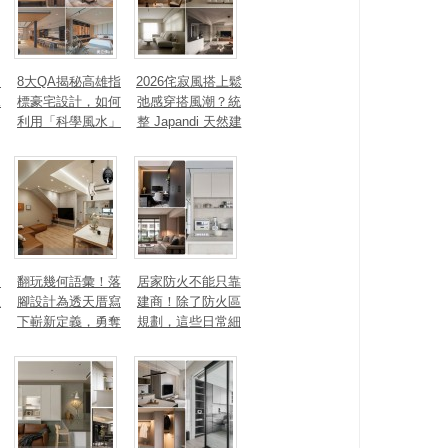
、
8大QA揭秘高雄指
2026侘寂風搭上鬆
見
標豪宅設計，如何
弛感穿搭風潮？統
利用「科學風水」
整 Japandi 天然建
打造聚氣招財的能
材、配色法則，還
量磁場？
有風靡全球的軟裝
家具推薦
勾
翻玩幾何語彙！落
居家防火不能只靠
生
腳設計為透天厝寫
建商！除了防火區
下嶄新定義，勇奪
規劃，這些日常細
2025 美國 IDA、TI
節你做到了嗎？
TAN 國際大獎