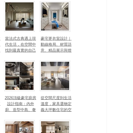
數
當法式古典遇上現
豪宅更衣室設計｜
見
代生活，在空間中
動線格局、材質語
見
找到最真實的自己
意、精品展示與燈
光智能4 大關鍵，
打造高訂生活儀式
感
2026頂級豪宅廚房
從空間尺度到生活
重
設計指南：內外
溫度，家具選物定
廚、造型中島、奢
義大坪數住宅的空
石塗料、AI智能，
間性格
讓廚房從空間配角
變主角！