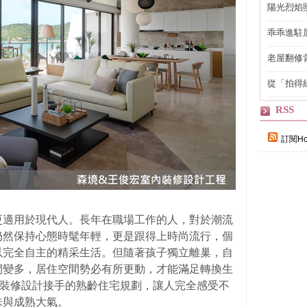
陽光烈焰
乖乖進駐
老屋翻修
得見的精
從「拍得
輯
RSS
訂閱Ho
更適用於現代人。長年在職場工作的人，對於潮流
仍然保持心態時髦年輕，更是跟得上時尚流行，個
以完全自主的精采生活。但隨著孩子獨立離巢，自
間變多，居住空間勢必有所更動，才能滿足轉換生
內裝修設計接手的熟齡住宅規劃，讓人完全感受不
味與成熟大氣。