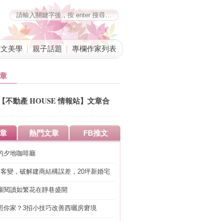
藝文美學
親子話題
專欄作家列表
章
【不動產 HOUSE 情報站】文章合
併公告
章
熱門文章
FB推文
的夕地咖啡廳
明客變，破解建商結構誤差，20坪新婚宅
工」的冤枉錢
讓閱讀如繁花在靜巷盛開
照你家？3招小技巧改善西曬房窘境