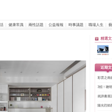
活
健康常識
兩性話題
公益報報
時事議題
職場人生
精選文
近期文
彩雲之南
3招！聰
省下「二
就諦書屋
陽光烈焰