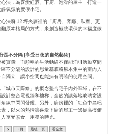
大心法，為喜愛紅酒、下廚、泡澡的屋主，打造一
沈靜氣氛的度假小宅。
心法將 12 坪夾層裡的「廚房、客廳、臥室、更
推翻原本格局的方式，來創造極致環保的幸福度假
分區不分隔 [享受日夜的自然藝術]
貌被實踐，而順暢的生活動線不僅能消弭活動空間
分區不分隔的設計的思量基底將原本集中的室內入
各自獨立，讓小空間也能擁有明確的使用空間。
以「城市天際線」的概念整合宅子內外區域，在不
隔設計整合電視牆和樓梯，全然的讓落地玻璃窗設
對角線中閃閃發耀。另外，廚房裡的「紅色中島吧
元素，以火的熱情讓喜愛下廚的屋主一邊從高樓俯
之人享受煮食、用餐的時光。
5
下頁
最後一頁
看全文