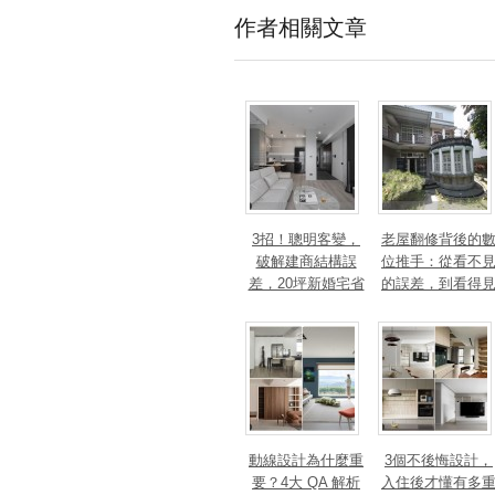
作者相關文章
3招！聰明客變，
老屋翻修背後的
破解建商結構誤
位推手：從看不
差，20坪新婚宅省
的誤差，到看得
下「二工」的冤枉
的精準改造
錢
動線設計為什麼重
3個不後悔設計，
要？4大 QA 解析
入住後才懂有多