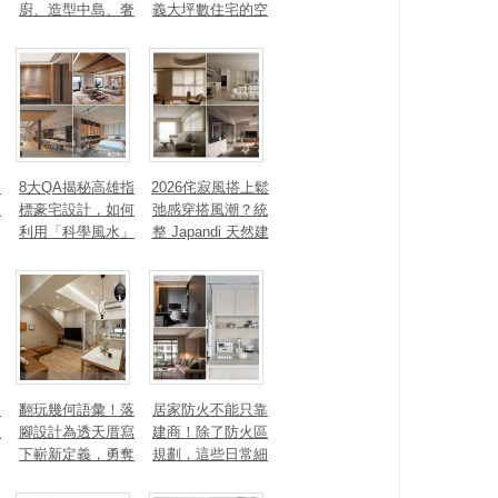
廚、造型中島、奢
義大坪數住宅的空
石塗料、AI智能，
間性格
讓廚房從空間配角
變主角！
、
8大QA揭秘高雄指
2026侘寂風搭上鬆
見
標豪宅設計，如何
弛感穿搭風潮？統
利用「科學風水」
整 Japandi 天然建
打造聚氣招財的能
材、配色法則，還
量磁場？
有風靡全球的軟裝
家具推薦
勾
翻玩幾何語彙！落
居家防火不能只靠
生
腳設計為透天厝寫
建商！除了防火區
下嶄新定義，勇奪
規劃，這些日常細
2025 美國 IDA、TI
節你做到了嗎？