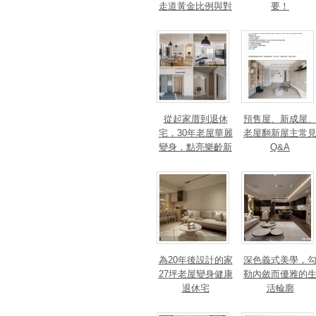
走道黃金比例與對
要！
身心靈的影響
從起家厝到退休
預售屋、新成屋
宅，30年老屋華麗
老屋翻新屋主常
變身，點亮樂齡新
Q&A
篇章！斬獲美、
法、英指標設計大
獎！
為20年後設計的家
深色義式美學，
27坪老屋變身健康
勒內斂而優雅的
退休宅
活輪廓