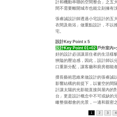
計和機動串聯的空間整合」之五
間不需要離開城市也能立刻擁有
張睿誠設計師透過小宅設計的五大
衣間及衛浴」做重點設計，不以
宅。
設計Key Point x 5
設計Key Point 01+02
戶外室內+
好的設計必須讓居住者的生活樣
狹隘的壓迫感，因此，設計師以
口重新分配，讓客廳和廚房都能
擅長藝術思維來做設計的張睿誠
影響結構的前提下，以簍空的間
計讓太陽的光影能直接與屋內的
台」更是設計概念中不可或缺的
瞰整個都會的光景，一邊和親密
1
2
3
4