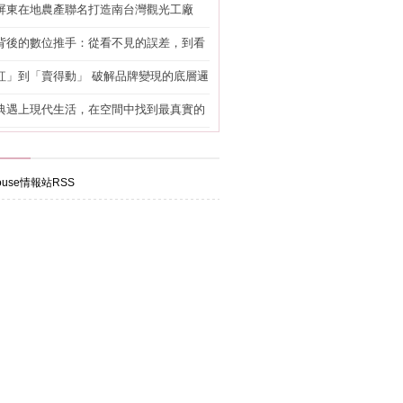
屏東在地農產聯名打造南台灣觀光工廠
背後的數位推手：從看不見的誤差，到看
準改造
紅」到「賣得動」 破解品牌變現的底層邏
典遇上現代生活，在空間中找到最真實的
use情報站RSS