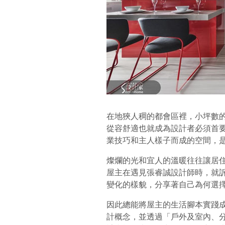
在地狹人稠的都會區裡，小坪數
從容舒適也就成為設計者必須首
業技巧和主人樣子而成的空間，
燦爛的光和宜人的溫暖往往讓居
屋主在遇見張睿誠設計師時，就
變化的樣貌，分享著自己為何選
因此總能將屋主的生活腳本實踐
計概念，並透過「戶外及室內、