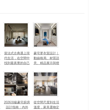
數
當法式古典遇上現
豪宅更衣室設計｜
見
代生活，在空間中
動線格局、材質語
見
找到最真實的自己
意、精品展示與燈
光智能4 大關鍵，
打造高訂生活儀式
感
2026頂級豪宅廚房
從空間尺度到生活
重
設計指南：內外
溫度，家具選物定