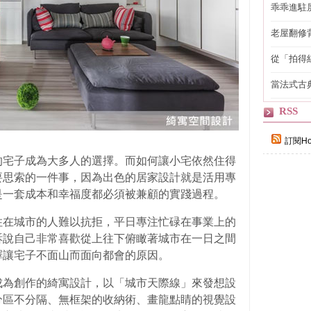
乖乖進駐
老屋翻修
得見的精
從「拍得
輯
當法式古
自己
RSS
訂閱Ho
的宅子成為大多人的選擇。而如何讓小宅依然住得
要思索的一件事，因為出色的居家設計就是活用專
是一套成本和幸福度都必須被兼顧的實踐過程。
住在城市的人難以抗拒，平日專注忙碌在事業上的
訴說自己非常喜歡從上往下俯瞰著城市在一日之間
擇讓宅子不面山而面向都會的原因。
成為創作的綺寓設計，以「城市天際線」來發想設
分區不分隔、無框架的收納術、畫龍點睛的視覺設