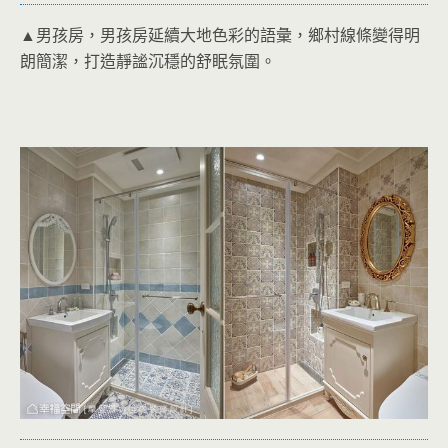
▲男孩房，男孩房延續大地色彩的語彙，鄉村線條變得明
朗簡潔，打造靜謐沉穩的舒眠氛圍。