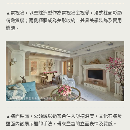
▲電視牆，以壁爐造型作為電視牆主視覺，法式柱頭彰顯
精緻質感；兩側櫃體成為美形收納，兼具美學裝飾及實用
機能。
▲牆面裝飾，公領域以奶茶色注入舒適溫度，文化石牆及
壁面內嵌展示櫃的手法，帶來豐富的立面表情及質感。