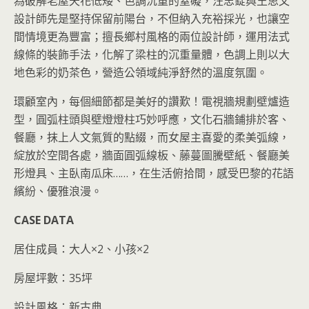
為破解老屋天花低矮、色調沉重的窒礙，汪忠錠與王思文
設計師先是堅持保留前陽台，不但納入充裕採光，也讓空
間情境更為豐富；擅長鄉村風格的兩位設計師，運用法式
線條的裝飾手法，化解了梁柱的沉重量體，色調上則以大
地色彩的奶茶色，營造公領域純淨舒然的溫度氛圍。
環顧室內，每個細節都是美好的讚歎！電視牆規劃壁爐造
型，圓弧柱頭與壁燈燈柱巧妙呼應，文化石牆鋪排於客、
餐廳，抹上人文氣質的點綴，而女屋主喜愛的柔美弧線，
綻放於空間各處，牆面圓弧線板、藤蔓圖騰壁紙、餐廳美
形燈具、主臥南瓜床……，在生活俯拾間，感受巴黎的花語
繽紛、優雅浪漫。
CASE DATA
居住成員：大人×2、小孩×2
房屋坪數：35坪
設計風格：新古典