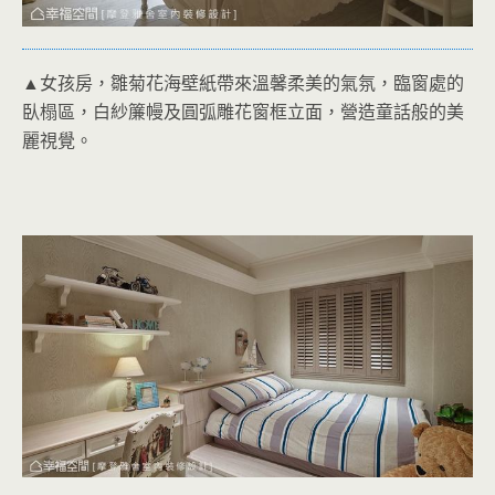
▲女孩房，雛菊花海壁紙帶來溫馨柔美的氣氛，臨窗處的
臥榻區，白紗簾幔及圓弧雕花窗框立面，營造童話般的美
麗視覺。