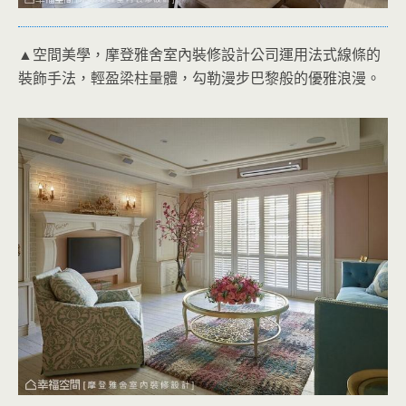
▲空間美學，摩登雅舍室內裝修設計公司運用法式線條的
裝飾手法，輕盈梁柱量體，勾勒漫步巴黎般的優雅浪漫。