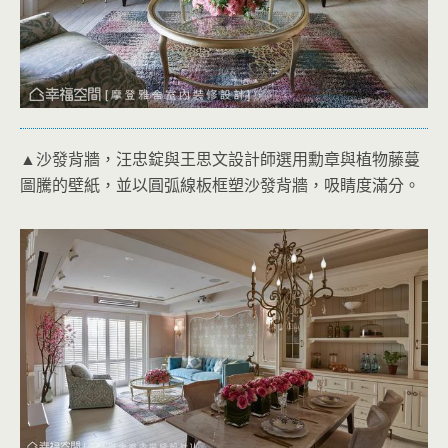
▲沙發背牆，汪忠錠與王思文設計師選用勳章與植物藤蔓
圖騰的壁紙，並以圓弧線板框塑沙發背牆，吸睛度滿分。