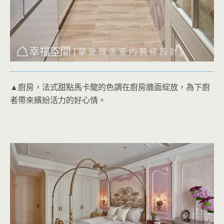
▲廚房，法式甜點馬卡龍的色調在廚房牆面綻放，為下廚
者帶來繽紛活力的好心情。