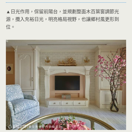
▲日光作用，保留前陽台，並規劃整面木百葉窗調節光
源，攬入充裕日光，明亮格局視野，也讓鄉村風更形到
位。