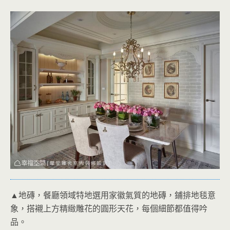
▲地磚，餐廳領域特地選用家徽氣質的地磚，鋪排地毯意
象，搭襯上方精緻雕花的圓形天花，每個細節都值得吟
品。