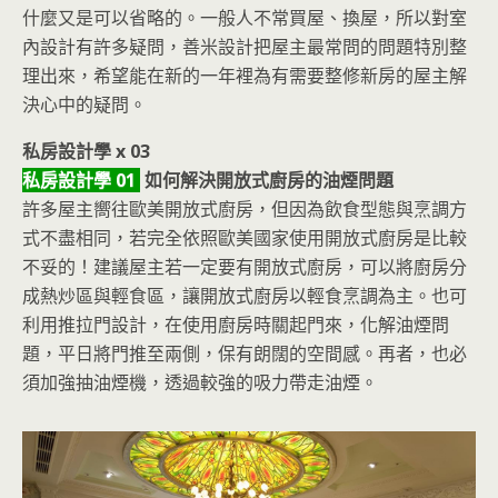
什麼又是可以省略的。一般人不常買屋、換屋，所以對室
內設計有許多疑問，善米設計把屋主最常問的問題特別整
理出來，希望能在新的一年裡為有需要整修新房的屋主解
決心中的疑問。
私房設計學 x 03
私房設計學 01
如何解決開放式廚房的油煙問題
許多屋主嚮往歐美開放式廚房，但因為飲食型態與烹調方
式不盡相同，若完全依照歐美國家使用開放式廚房是比較
不妥的！建議屋主若一定要有開放式廚房，可以將廚房分
成熱炒區與輕食區，讓開放式廚房以輕食烹調為主。也可
利用推拉門設計，在使用廚房時關起門來，化解油煙問
題，平日將門推至兩側，保有朗闊的空間感。再者，也必
須加強抽油煙機，透過較強的吸力帶走油煙。