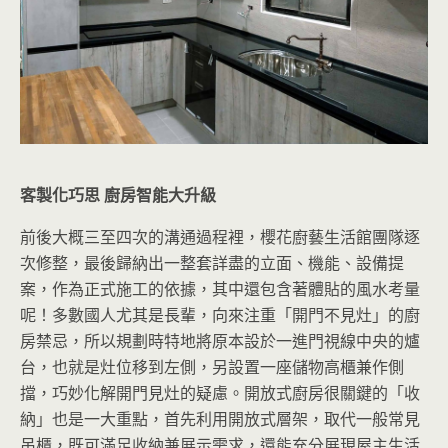
客製化巧思 廚房智能大升級
前後大概三至四次的溝通過程裡，櫻花廚藝生活館團隊逐
次修整，最後歸納出一整套詳盡的立面、機能、設備提
案，作為正式施工的依據，其中還包含著體貼的風水考量
呢！多數國人尤其是長輩，向來注重「開門不見灶」的廚
房禁忌，所以規劃時特地將原本設於一進門視線中央的爐
台，也就是灶位移到左側，另設置一座儲物高櫃兼作側
擋，巧妙化解開門見灶的疑慮。開放式廚房很關鍵的「收
納」也是一大重點，首先利用開放式層架，取代一般常見
吊櫃，既可滿足收納兼展示需求，還能充分展現屋主生活