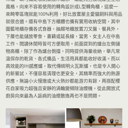
風格。向來不容易使用的轉角設計成L型轉角櫃，這麼一
來畸零區塊就能100%利用，好比放置屋主愛貓飼料與用品
就很合適。還有中島下方櫃體也備有實用收納空間，其中
圍籃地櫃存備各式食器，抽屜地櫃放置刀叉盤、餐具外，
下層也能儲放零食、書籍或延長線，當男、女主人在中島
工作、閱讀休閒時皆可方便取用。前面提到的爐台左側儲
物高櫃，除了作為爐台側擋，同時提供海量收納，舉凡常
溫保存的乾貨、各式備品、生活用具都能收好收滿。而以
高效能的IH感應爐，取代傳統明火瓦斯爐，也是令人開心
的新嘗試，不僅容易清理也更安全，其精準而強大的熱源
供應，無論小火慢燉或大火熱炒都能游刃有餘，再搭配櫻
花自家吸力超強且安靜的渦輪變頻除油煙機，從此開放式
廚房向來最為人詬病的油煙散逸再也不是問題。