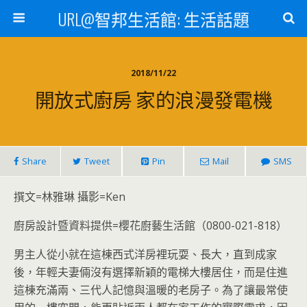
URL@智邦生活館: 生活話題
2018/11/22
開放式廚房 家的浪漫發電機
Share
Tweet
Pin
Mail
SMS
撰文=林雅琳 攝影=Ken
廚房設計暨資料提供=櫻花廚藝生活館（0800-021-818）
男主人從小就在這棟西式洋房裡玩耍、長大，直到成家
後，年輕夫妻倆沒有選擇新穎的電梯大樓居住，而是住進
這棟充滿兩、三代人記憶與溫暖的老房子。為了讓最常使