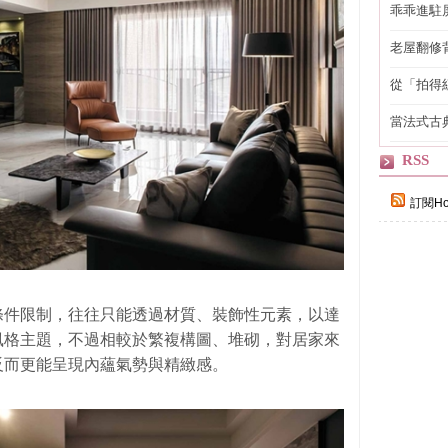
乖乖進駐
老屋翻修
得見的精
從「拍得
輯
當法式古
自己
RSS
訂閱Ho
條件限制，往往只能透過材質、裝飾性元素，以達
風格主題，不過相較於繁複構圖、堆砌，對居家來
反而更能呈現內蘊氣勢與精緻感。