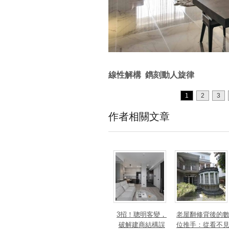
線性解構 鐫刻動人旋律
1
2
3
作者相關文章
3招！聰明客變，
老屋翻修背後的
破解建商結構誤
位推手：從看不