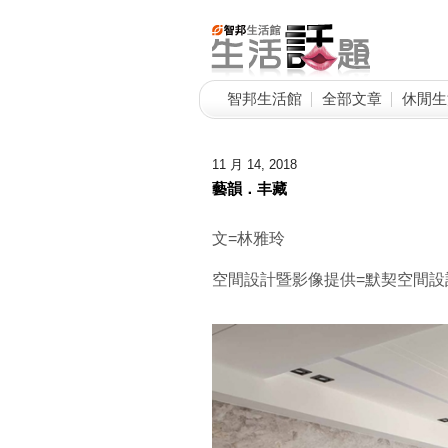
智邦生活館
全部文章
休閒生
11 月 14, 2018
藝韻．丰藏
文=林雅玲
空間設計暨影像提供=默契空間設計（0