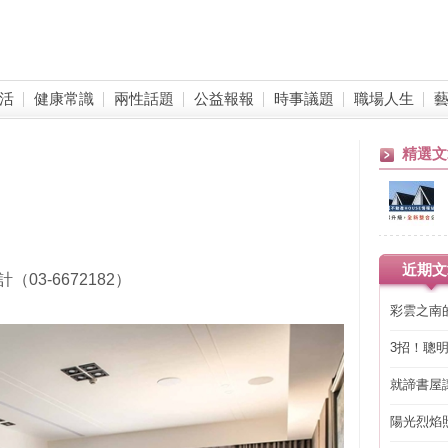
活
健康常識
兩性話題
公益報報
時事議題
職場人生
精選文
近期文
3-6672182）
彩雲之南
3招！聰
省下「二
就諦書屋
陽光烈焰