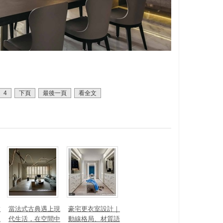
4
下頁
最後一頁
看全文
數
當法式古典遇上現
豪宅更衣室設計｜
見
代生活，在空間中
動線格局、材質語