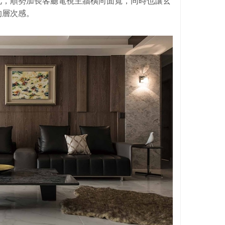
此，順勢加長客廳電視主牆橫向面寬，同時也讓玄
的層次感。