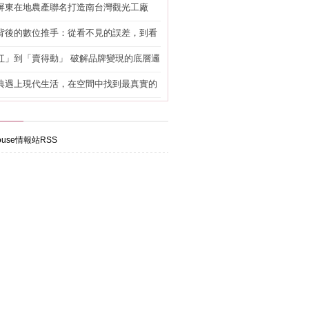
屏東在地農產聯名打造南台灣觀光工廠
背後的數位推手：從看不見的誤差，到看
準改造
紅」到「賣得動」 破解品牌變現的底層邏
典遇上現代生活，在空間中找到最真實的
use情報站RSS