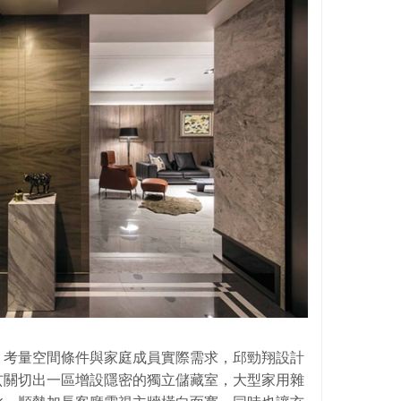
，考量空間條件與家庭成員實際需求，邱勁翔設計
玄關切出一區增設隱密的獨立儲藏室，大型家用雜