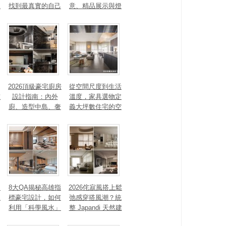
見
找到最真實的自己
意、精品展示與燈
光智能4 大關鍵，
打造高訂生活儀式
感
2026頂級豪宅廚房
從空間尺度到生活
重
設計指南：內外
溫度，家具選物定
廚、造型中島、奢
義大坪數住宅的空
石塗料、AI智能，
間性格
讓廚房從空間配角
變主角！
、
8大QA揭秘高雄指
2026侘寂風搭上鬆
見
標豪宅設計，如何
弛感穿搭風潮？統
利用「科學風水」
整 Japandi 天然建
打造聚氣招財的能
材、配色法則，還