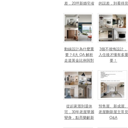
差，20坪新婚宅省
的誤差，到看得
下「二工」的冤枉
的精準改造
錢
動線設計為什麼重
3個不後悔設計，
要？4大 QA 解析
入住後才懂有多
走道黃金比例與對
要！
身心靈的影響
從起家厝到退休
預售屋、新成屋
宅，30年老屋華麗
老屋翻新屋主常
變身，點亮樂齡新
Q&A
篇章！斬獲美、