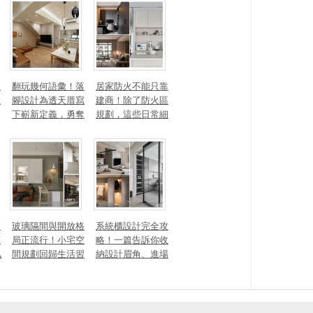
量磁場？
有風靡全球的軟裝
家具推薦
勾
翻玩幾何語彙！落
居家防火不能只靠
生
腳設計為透天厝寫
建商！除了防火區
下嶄新定義，勇奪
規劃，這些日常細
2025 美國 IDA、TI
節你做到了嗎？
TAN 國際大獎
麼
玻璃隔間與開放格
系統櫃設計完全攻
頭
局正流行！小宅空
略！一篇告訴你收
私
間規劃回歸生活習
納設計眉角、進場
一
慣才是關鍵
時間、木作櫃到底
差別在哪