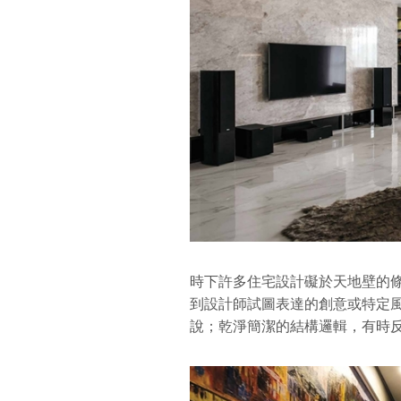
時下許多住宅設計礙於天地壁的
到設計師試圖表達的創意或特定
說；乾淨簡潔的結構邏輯，有時