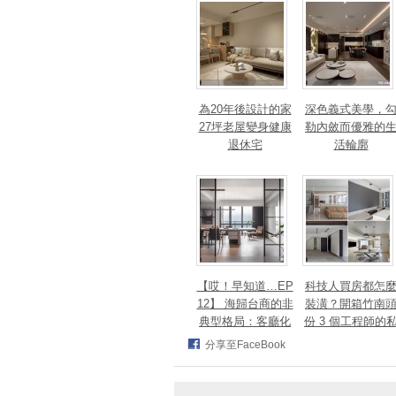
法、英指標設計大
獎！
為20年後設計的家
深色義式美學，
27坪老屋變身健康
勒內斂而優雅的
退休宅
活輪廓
【哎！早知道…EP
科技人買房都怎
12】 海歸台商的非
裝潢？開箱竹南
典型格局：客廳化
份 3 個工程師的
身面海創作空間，
宅，跨世代需求
分享至FaceBook
洄游式動線完美擁
次滿足
抱百萬窗景