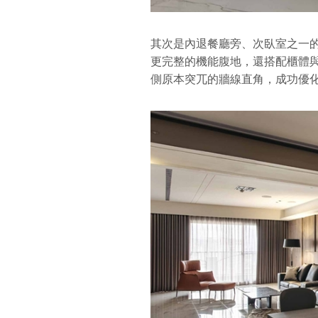
其次是內退餐廳旁、次臥室之一
更完整的機能腹地，還搭配櫃體
側原本突兀的牆線直角，成功優