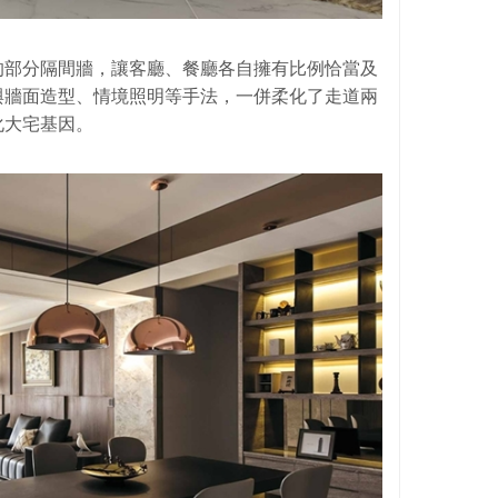
的部分隔間牆，讓客廳、餐廳各自擁有比例恰當及
與牆面造型、情境照明等手法，一併柔化了走道兩
化大宅基因。