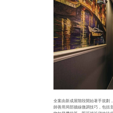
全案由新成屋階段開始著手規劃
師善用局部牆線微調技巧，包括