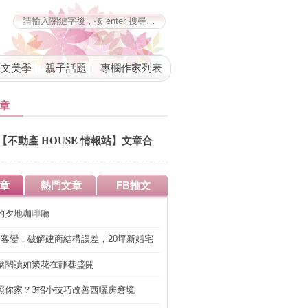
藝文美學
親子話題
專欄作家列表
章
【不動產 HOUSE 情報站】文章合
併公告
章
熱門文章
FB推文
的夕地咖啡廳
明客變，破解建商結構誤差，20坪新婚宅
工」的冤枉錢
讓閱讀如繁花在靜巷盛開
照你家？3招小技巧改善西曬房窘境