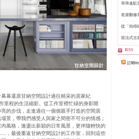
乖乖進駐
老屋翻修
得見的精
從「拍得
輯
當法式古
自己
RSS
訂閱Ho
一幕幕還原甘納空間設計過往精采的居家紀
宛如創作里程的生活縮影。從工作室裡忙碌的身影開
婷亮的步伐，走進過往一個個親手打造的空間居
活場景，帶我們感受人與家之間密不可分的情感；
室內風格，激盪出新穎的日常風景，更伴隨輕快的
……，最後重返甘納空間設計的工作室，回到這些