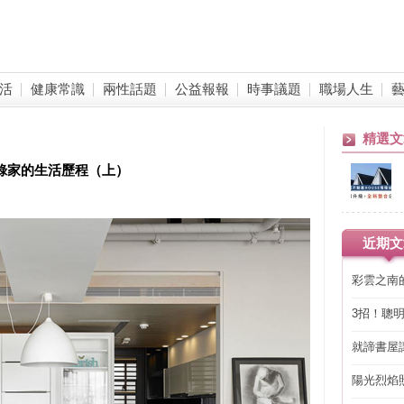
活
健康常識
兩性話題
公益報報
時事議題
職場人生
精選文
錄家的生活歷程（上）
近期文
彩雲之南
3招！聰
省下「二
就諦書屋
陽光烈焰