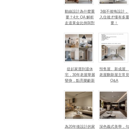
動線設計為什麼重
3個不後悔設計，
要？4大 QA 解析
入住後才懂有多
走道黃金比例與對
要！
身心靈的影響
從起家厝到退休
預售屋、新成屋
宅，30年老屋華麗
老屋翻新屋主常
變身，點亮樂齡新
Q&A
篇章！斬獲美、
法、英指標設計大
獎！
為20年後設計的家
深色義式美學，