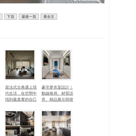
下頁
最後一頁
看全文
數
當法式古典遇上現
豪宅更衣室設計｜
見
代生活，在空間中
動線格局、材質語
見
找到最真實的自己
意、精品展示與燈
光智能4 大關鍵，
打造高訂生活儀式
感