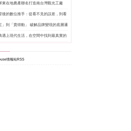
屏東在地農產聯名打造南台灣觀光工廠
背後的數位推手：從看不見的誤差，到看
準改造
紅」到「賣得動」 破解品牌變現的底層邏
典遇上現代生活，在空間中找到最真實的
use情報站RSS