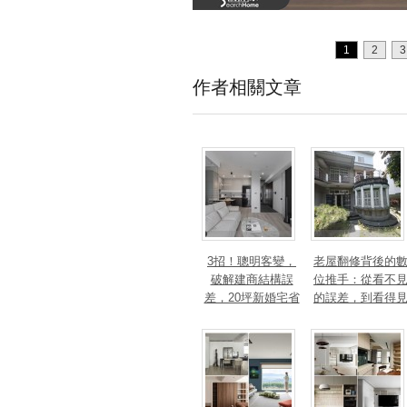
1
2
3
作者相關文章
3招！聰明客變，
老屋翻修背後的
破解建商結構誤
位推手：從看不
差，20坪新婚宅省
的誤差，到看得
下「二工」的冤枉
的精準改造
錢