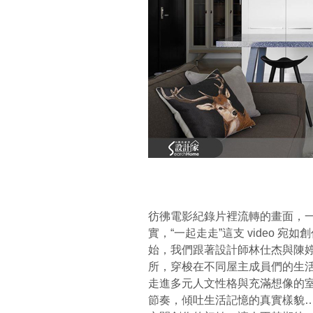
彷彿電影紀錄片裡流轉的畫面，
實，“一起走走”這支 video 
始，我們跟著設計師林仕杰與陳
所，穿梭在不同屋主成員們的生
走進多元人文性格與充滿想像的
節奏，傾吐生活記憶的真實樣貌