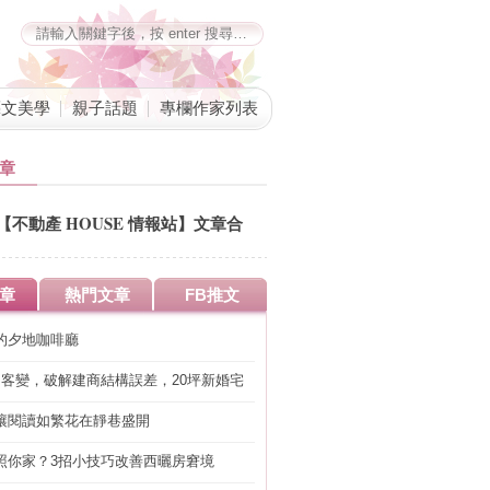
藝文美學
親子話題
專欄作家列表
章
【不動產 HOUSE 情報站】文章合
併公告
章
熱門文章
FB推文
的夕地咖啡廳
明客變，破解建商結構誤差，20坪新婚宅
工」的冤枉錢
讓閱讀如繁花在靜巷盛開
照你家？3招小技巧改善西曬房窘境