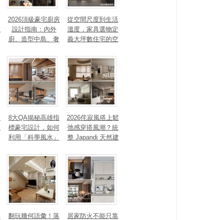
2026頂級豪宅廚房
從空間尺度到生活
重
設計指南：內外
溫度，家具選物定
廚、造型中島、奢
義大坪數住宅的空
石塗料、AI智能，
間性格
讓廚房從空間配角
變主角！
、
8大QA揭秘高雄指
2026侘寂風搭上鬆
見
標豪宅設計，如何
弛感穿搭風潮？統
利用「科學風水」
整 Japandi 天然建
打造聚氣招財的能
材、配色法則，還
量磁場？
有風靡全球的軟裝
家具推薦
勾
翻玩幾何語彙！落
居家防火不能只靠