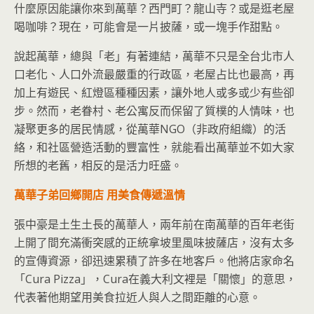
什麼原因能讓你來到萬華？西門町？龍山寺？或是逛老屋
喝咖啡？現在，可能會是一片披薩，或一塊手作甜點。
說起萬華，總與「老」有著連結，萬華不只是全台北市人
口老化、人口外流最嚴重的行政區，老屋占比也最高，再
加上有遊民、紅燈區種種因素，讓外地人或多或少有些卻
步。然而，老眷村、老公寓反而保留了質樸的人情味，也
凝聚更多的居民情感，從萬華NGO（非政府組織）的活
絡，和社區營造活動的豐富性，就能看出萬華並不如大家
所想的老舊，相反的是活力旺盛。
萬華子弟回鄉開店 用美食傳遞溫情
張中豪是土生土長的萬華人，兩年前在南萬華的百年老街
上開了間充滿衝突感的正統拿坡里風味披薩店，沒有太多
的宣傳資源，卻迅速累積了許多在地客戶。他將店家命名
「Cura Pizza」，Cura在義大利文裡是「關懷」的意思，
代表著他期望用美食拉近人與人之間距離的心意。