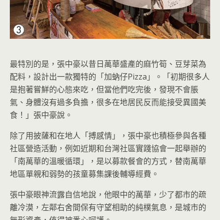
最特別的是，張中豪以昔日萬華盛產的麻竹筍、豆芽菜為
配料，設計出一款獨特的「加蚋仔Pizza」。「初期很多人
是抱著嘗鮮的心態來吃，但當他們吃完後，發現不會脹
氣、身體沒有過多負擔，很多在地居民反而能接受異國美
食！」張中豪說。
除了用披薩和在地人「搏感情」，張中豪也積極參與各種
社區營造活動，例如近期和台灣社區實踐協會一起舉辦的
「南萬華的溫暖循環」，是以募款餐會的方式，替南萬華
地區單親和弱勢的孩童募集課後輔導經費。
張中豪眼神流露自信地說，他眼中的萬華，少了都市的疏
離冷漠，左鄰右舍間保有守望相助的純樸氣息，是城市的
無形資產，值得被悉心呵護。