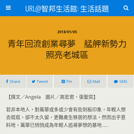
URL@智邦生活館: 生活話題
2018/01/05
青年回流創業尋夢 艋舺新勢力
照亮老城區
Share
Tweet
Pin
Mail
SMS
【撰文／Angela 圖片／高宏君、張聖奕】
若非本地人，對萬華或多或少會有些刻板印象，年輕人想
去逛逛，卻不太久留，更難產生移居的想法，然而出乎意
料地，萬華已悄悄成為年輕人追尋夢想的基地……