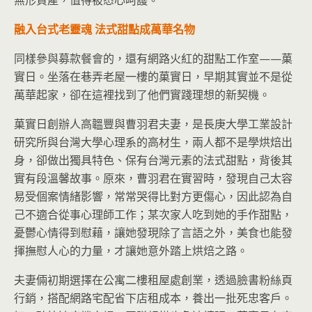
融入台式老靈魂 法式甜點成萬華名物
同樣參與募款餐會的，還有網路火紅的甜點工作室——菓
實日。坐落在巷弄老屋一樓的菓實日，早期其實並不是從
萬華起家，卻在這裡找到了他們實踐理想的新契機。
菓實日創辦人高韞豐與曹羽君夫妻，是長庚大學工業設計
研究所與台灣大學心理系的高材生，兩人都不是學烘焙出
身，卻做出獨具特色、保有台灣元素的法式甜點，背後其
實有段溫馨故事。原來，曹羽君在實習時，發現自己太容
易受個案情緒影響，常常哭得比對方更傷心，因此認為自
己不適合從事心理師工作；某次家人吃到她的手作甜點，
憂鬱心情得到慰藉，讓她發現除了言語之外，美食也能發
揮撫慰人心的力量，才讓她意外踏上烘焙之路。
夫妻倆初期選擇在公寓二樓租屋處創業，透過臉書粉絲頁
行銷，搭配網路宅配省下店租成本，養出一批死忠客戶。