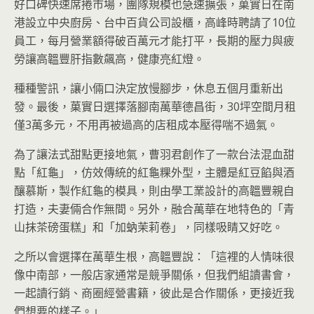
好口碑快速席捲市場，團隊規模也急速擴張，菓實日在南
港設立中央廚房、台中百貨公司設櫃，高峰時聘請了10位
員工，每月營業額得破百萬元才能打平，長期的壓力與疲
勞讓高韞豐肝指數飆高，健康亮紅燈。
種種警訊，讓小倆口決定放慢腳步，休息五個月重新出
發。最後，菓實日選擇落腳南萬華德昌街，30坪空間月租
僅3萬多元，不用再被過高的店租成本壓得喘不過氣。
為了讓法式甜點更接地氣，曹羽君創作了一款台法混血甜
點「紅龜」，仿效傳統的紅龜粿外型，主體是紅豆餡與酒
釀慕斯，製作紅龜的模具，則由學工業設計的高韞豐親自
打造，夫妻倆合作無間。另外，融合萬華在地特色的「青
山抹茶磅蛋糕」和「加蚋茉莉卷」，同樣吸睛又好吃。
之所以會選擇在萬華生根，高韞豐說：「這裡的人情味很
像中南部，一般店家通常是競爭關係，但我們組讀書會，
一起讀行銷、商圈經營書籍，彼此是合作關係，更接近我
們想要的樣子。」