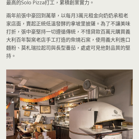
最高的Solo Pizza打工，累積創業實力。
兩年前張中豪回到萬華，以每月3萬元租金向奶奶承租老
家店面，賣起正統低溫發酵的拿坡里披薩。為了不讓美味
打折，張中豪堅持一切遵循傳統，不惜貸款百萬元購買義
大利百年製窯老店手工打造的柴燒石窯，使用義大利進口
麵粉、莫札瑞拉起司與長型番茄，處處可見他對品質的堅
持。