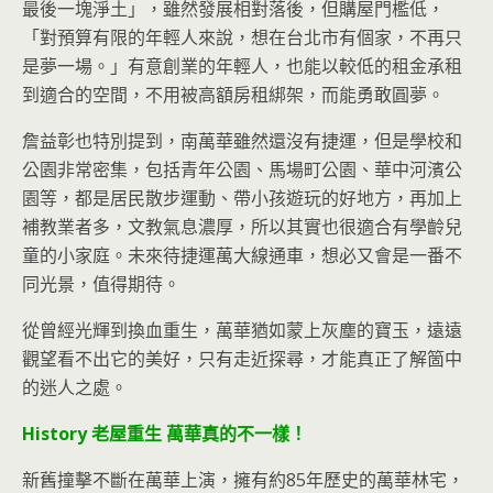
最後一塊淨土」，雖然發展相對落後，但購屋門檻低，
「對預算有限的年輕人來說，想在台北市有個家，不再只
是夢一場。」有意創業的年輕人，也能以較低的租金承租
到適合的空間，不用被高額房租綁架，而能勇敢圓夢。
詹益彰也特別提到，南萬華雖然還沒有捷運，但是學校和
公園非常密集，包括青年公園、馬場町公園、華中河濱公
園等，都是居民散步運動、帶小孩遊玩的好地方，再加上
補教業者多，文教氣息濃厚，所以其實也很適合有學齡兒
童的小家庭。未來待捷運萬大線通車，想必又會是一番不
同光景，值得期待。
從曾經光輝到換血重生，萬華猶如蒙上灰塵的寶玉，遠遠
觀望看不出它的美好，只有走近探尋，才能真正了解箇中
的迷人之處。
History 老屋重生 萬華真的不一樣！
新舊撞擊不斷在萬華上演，擁有約85年歷史的萬華林宅，