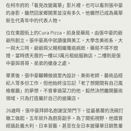
在柯市府的「看見改變萬華」影片裡，也可以看到張中豪
的身影，雖然回家鄉開業並沒有多久，他儼然已成為萬華
新生代青年中的代表人物。
位在東園街上的Cura Pizza，前身是藥局，由張中豪的爺
爺所創立。張中豪高中就讀復興美工，大學念美術系，大
一與大三時，爺爺與父親相繼罹癌病逝，藥局不得不熄
燈，當時透天厝的一樓以3萬元租給服飾店，二樓則是張
中豪與哥哥、弟弟的棲身之處。
畢業後，張中豪輾轉做過室內設計、美術老師、藝術品經
紀人等多份工作，但他始終沒忘記「老了想開間有自己風
格餐廳」的夢想，不曾拿過菜刀的他，毅然決然離開藝術
領域，只為打造屬於自己的披薩店。
26歲時，張中豪拜師名廚謝宜榮門下，從最基層的洗碗打
雜工做起，五年就升為廚房副手。為了開拓視野，他還曾
經遠赴義大利、日本習藝，甚至在全日本披薩單日銷售量