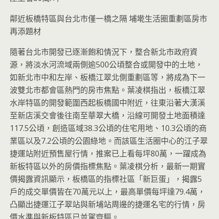
鄰近板橋特區與台北市僅一橋之隔 埔墘生活圈重劃區房市
再添題材
隨著台北市開發已逐漸飽和情況下，整合新北市政府資
源，將淡水河流域兩側逾500公頃整合或開發中的土地，
如新北市中和左岸、板橋江翠北側重劃區等，將成為下一
波雙北市都會區熱門的房市焦點。葉凌棋指出，板橋江翠
水岸特區的開發範圍西起板橋國中附近，往東沿著大漢溪
至新店溪交會後往南至華翠大橋，沿線可開發土地面積達
117.5公頃，創造區域38.3公頃的住宅用地、10.3公頃的商
業區以及7.2公頃的公園綠地。而該區生活圈中心的江子翠
捷運站附近預售屋行情，推案已上看每坪80萬，一躍成為
新板特區以外的房價指標焦點。葉凌棋分析，最新一期實
價揭露資訊顯示，板橋區的指標社區「新巨蛋」，揭露5
戶的成交單價皆在70萬元以上，最高單價每坪達79.4萬，
凸顯出捷運江子翠站與新埔站周邊的捷運名宅的行情，房
價水準與新板特區已並駕齊驅。