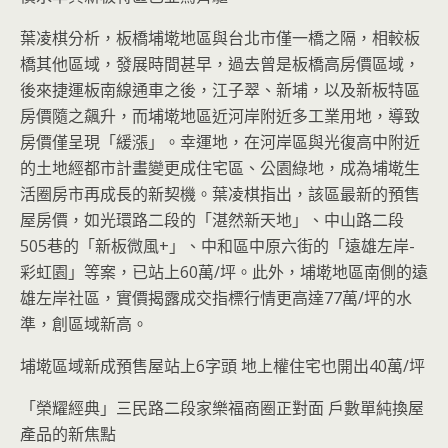
葉凌棋分析，板橋埔墘地區與台北市僅一橋之隔，相較板
橋其他區域，發展時間甚早，過去曾是板橋高房價區域，
後來捷運板南線通車之後，江子翠、新埔，以及新板特區
房價隨之飆升，而埔墘地區近河岸附近多工業用地，導致
房價僅呈現「緩漲」。幸運地，在河岸區與光復高中附近
的土地經都市計畫變更成住宅區、公園綠地，成為埔墘生
活圈房市再成長的新契機。葉凌棋指出，該區最新的預售
屋房價，如光環路二段的「湛然新天地」、中山路二段
505巷的「新板微風+」、中和區中原六街的「遠雄左岸-
彩虹園」等案，已站上60萬/坪。此外，埔墘地區南側的遠
雄左岸社區，實價揭露成交指標行情更高達77萬/坪的水
準，創區域新高。
埔墘區域新成預售屋站上6字頭 地上權住宅也開出40萬/坪
「榮耀經典」三民路二段家樂福商圈正對面 戶數單純換屋
產品的新焦點