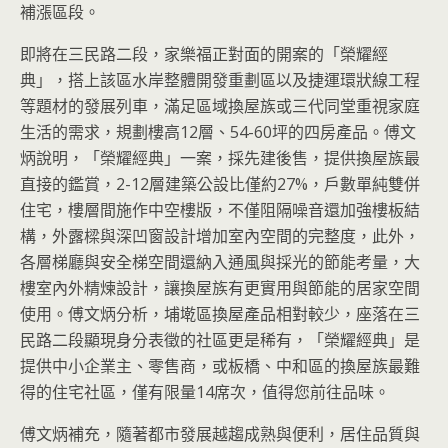
補漲區段。
即將在三民路二段，家樂福正對面的開案的「榮耀經
典」，搭上該區水岸整體開發重劃區以及捷運環狀線工程
等題材的發展列車，滿足區域換屋族或三代同堂重視家庭
生活的需求，規劃樓高12層、54-60坪的四房產品。傅文
炳說明，「榮耀經典」一案，採先建後售，提供換屋族最
直接的鑑賞，2-12層建築公設比僅約27%，戶數單純雙併
住宅，樓層間施作中空樓版，不僅阻隔噪音還加強樓板結
構，外露樑與深凹窗設計增加室內空間的完整度，此外，
各層梯廳與安全梯空間還納入通風與採光的節能考量，大
樓室內外精煉設計，讓換屋族有更實用與節能的居家空間
使用。傅文炳分析，埔墘區換屋產品相對較少，座落在三
民路二段顯現身分表徵的社區更是稀有，「榮耀經典」是
提供中小企業主、零售商，或板橋、中和區的換屋族最難
得的住宅社區，僅有限量14席次，值得您前往品味。
傅文炳補充，隨著都市發展越趨成熟與便利，居住品質與