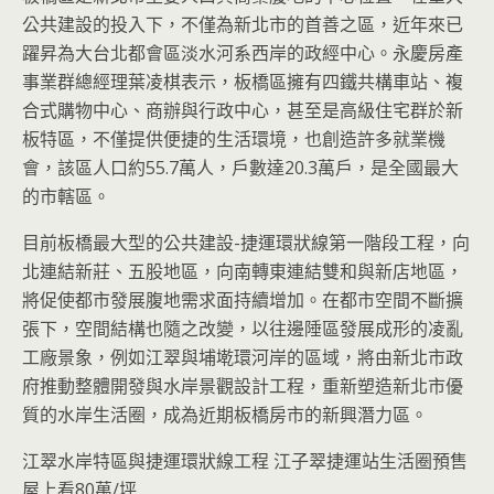
公共建設的投入下，不僅為新北市的首善之區，近年來已
躍昇為大台北都會區淡水河系西岸的政經中心。永慶房產
事業群總經理葉凌棋表示，板橋區擁有四鐵共構車站、複
合式購物中心、商辦與行政中心，甚至是高級住宅群於新
板特區，不僅提供便捷的生活環境，也創造許多就業機
會，該區人口約55.7萬人，戶數達20.3萬戶，是全國最大
的市轄區。
目前板橋最大型的公共建設-捷運環狀線第一階段工程，向
北連結新莊、五股地區，向南轉東連結雙和與新店地區，
將促使都市發展腹地需求面持續增加。在都市空間不斷擴
張下，空間結構也隨之改變，以往邊陲區發展成形的凌亂
工廠景象，例如江翠與埔墘環河岸的區域，將由新北市政
府推動整體開發與水岸景觀設計工程，重新塑造新北市優
質的水岸生活圈，成為近期板橋房市的新興潛力區。
江翠水岸特區與捷運環狀線工程 江子翠捷運站生活圈預售
屋上看80萬/坪