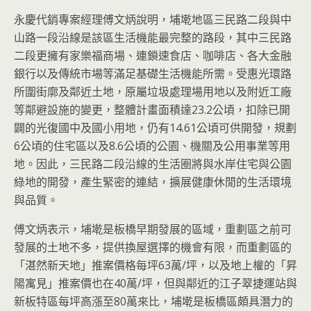
永慶代銷專案經理傅文炳說明，埔墘地區三民路二段與中
山路一段沿線是該區生活機能最完整的路段，其中三民路
二段更擁有家樂福商場、連鎖速食店、咖啡店、各大金融
銀行以及傳統市場等滿足基礎生活機能所需。受惠光環路
所圍街廓及鄰近土地，原屬垃圾處理場用地以及附近工廠
等鄰避設施的變更，整體計畫面積達23.2公頃，扣除已開
闢的光復國中及國小用地，仍有14.61公頃可供開發，規劃
6公頃的住宅區以及8.6公頃的公園、機關及公用事業等用
地。因此，三民路二段沿線的生活圈將與水岸住宅與公園
綠地的開發，產生緊密的連結，擴展健康休閒的生活環境
與品質。
傅文炳表示，埔墘是板橋早期發展的區域，重劃區之前可
發展的土地不多，提供換屋選擇的機會有限，而重劃區的
「湛然新天地」推案價格每坪63萬/坪，以及地上權的「昇
陽寓見」推案價也在40萬/坪，但與鄰近的江子翠捷運站與
新板特區每坪高漲至80萬來比，埔墘是板橋區頗具潛力的