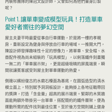
內裝修團隊的陳冠文設計師，又會如何為他們量身訂製
呢？
Point 1. 讓單車變成模型玩具！打造單車
愛好者嚮往的夢幻空間
屋主夫妻平時最愛從事自行車運動，於是將一樓的孝親
房，重新設定為健身與停放自行車的場域。一推開大門，
陳設計師發揮趣味性十足的想像力，將單車、安全帽、水
壺配件視為尚未組裝的「玩具模型」，以俐落鐵件刻畫獨
一無二的「單車展示架」，更是超級吸睛的屏風端景，瞬
間就讓賓客感受到屋主對單車運動的熱愛。
側邊以繽紛復古的水磨石檯面為基底，在圓弧造型的清水
模立面上，特別賦予洞洞板設計，能夠掛上各地征戰帶回
的獎牌，打造「含金量」超高的展示端景。緊鄰的木質牆
面能夠額外懸掛另一台單車，搭配簡約的鐵件層架，便為
運動所需的配件找到最佳位置。至於後方空間則鋪上健身