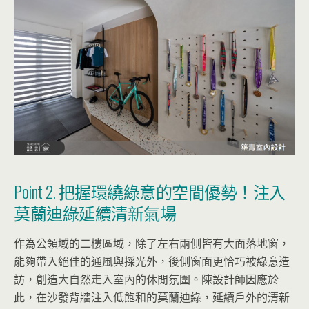
Point 2. 把握環繞綠意的空間優勢！注入
莫蘭迪綠延續清新氣場
作為公領域的二樓區域，除了左右兩側皆有大面落地窗，
能夠帶入絕佳的通風與採光外，後側窗面更恰巧被綠意造
訪，創造大自然走入室內的休閒氛圍。陳設計師因應於
此，在沙發背牆注入低飽和的莫蘭迪綠，延續戶外的清新