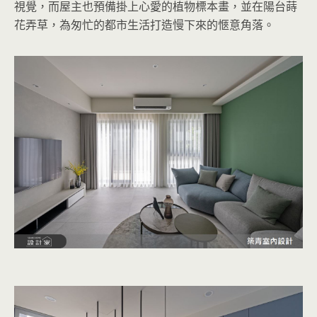
視覺，而屋主也預備掛上心愛的植物標本畫，並在陽台蒔
花弄草，為匆忙的都市生活打造慢下來的愜意角落。