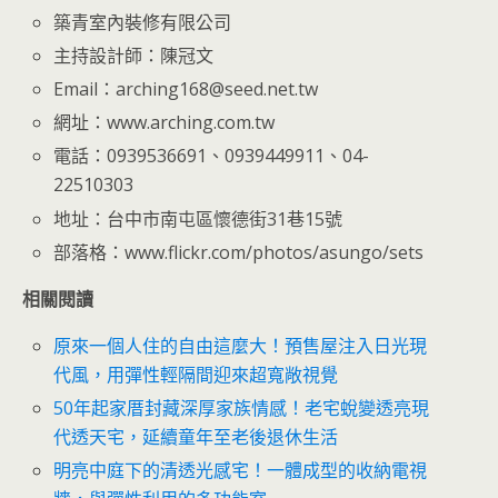
築青室內裝修有限公司
主持設計師：陳冠文
Email：arching168@seed.net.tw
網址：www.arching.com.tw
電話：0939536691、0939449911、04-
22510303
地址：台中市南屯區懷德街31巷15號
部落格：www.flickr.com/photos/asungo/sets
相關閱讀
原來一個人住的自由這麼大！預售屋注入日光現
代風，用彈性輕隔間迎來超寬敞視覺
50年起家厝封藏深厚家族情感！老宅蛻變透亮現
代透天宅，延續童年至老後退休生活
明亮中庭下的清透光感宅！一體成型的收納電視