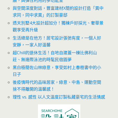
牆，與彈性利用的多功能室
與空間深度對話，豐富建材X簡約設計打造「異中
求同，同中求異」的訂製豪邸
透天別墅4大設計超加分！獨棟⼾好採光、奢華景
觀享受再升級
生活總是在他方！居宅設計張弛有度，一個人好
安靜，一家人好溫馨
超Chill的退休生活！自地自建蓋一棟比佛利山
莊、無邊際泳池的時髦民宿圓夢
黑白極簡佐山林綠意，享受如村上春樹書中的小
日子
後疫情時代的品味居家，綠意、中島、運動空間
捨不得離開的溫馨感！
理性 vs. 感性 以人文溫度訂製私藏豪宅的生活情感