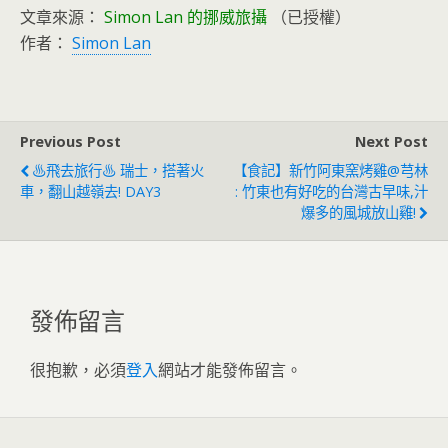
文章來源：
Simon Lan 的挪威旅攝
（已授權）
作者：
Simon Lan
Previous Post
Next Post
♨飛去旅行♨ 瑞士，搭著火
【食記】新竹阿東窯烤雞@芎林
車，翻山越嶺去! DAY3
: 竹東也有好吃的台灣古早味,汁
爆多的風城放山雞!
發佈留言
很抱歉，必須
登入
網站才能發佈留言。