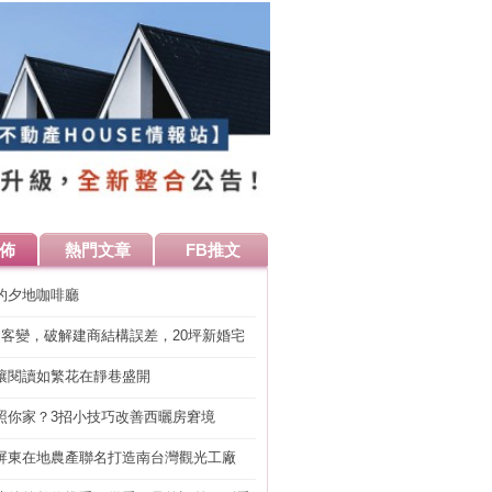
佈
熱門文章
FB推文
的夕地咖啡廳
明客變，破解建商結構誤差，20坪新婚宅
工」的冤枉錢
讓閱讀如繁花在靜巷盛開
照你家？3招小技巧改善西曬房窘境
屏東在地農產聯名打造南台灣觀光工廠