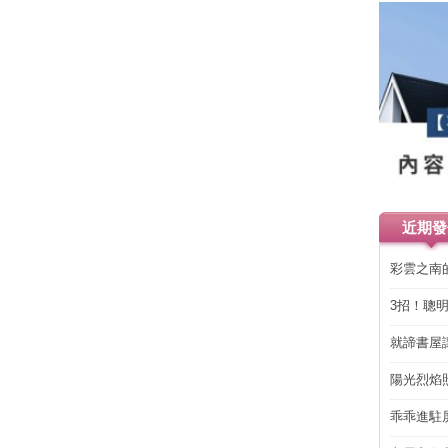
近期發
彩雲之南
3招！聰
省下「二
就諦書屋
陽光烈焰
乖乖進駐