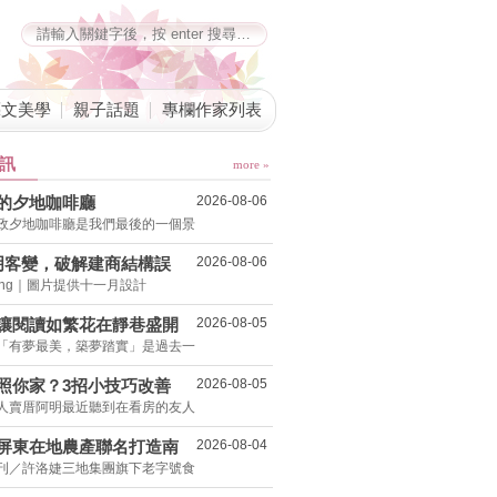
藝文美學
親子話題
專欄作家列表
訊
more »
的夕地咖啡廳
2026-08-06
政夕地咖啡廳是我們最後的一個景
明客變，破解建商結構誤
2026-08-06
Wong｜圖片提供十一月設計
坪新婚宅省下「二工」的冤
讓閱讀如繁花在靜巷盛開
2026-08-05
「有夢最美，築夢踏實」是過去一
照你家？3招小技巧改善
2026-08-05
人賣厝阿明最近聽到在看房的友人
境
屏東在地農產聯名打造南
2026-08-04
刊／許洛婕三地集團旗下老字號食
工廠