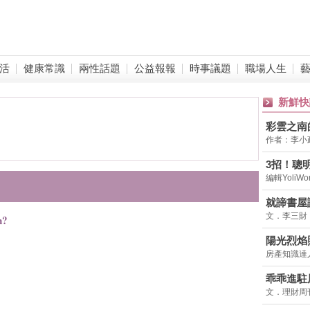
活
健康常識
兩性話題
公益報報
時事議題
職場人生
新鮮快
彩雲之南
作者：李小
3招！聰
編輯Yoli
差，20
枉錢
就諦書屋
文．李三財
n?
陽光烈焰
房產知識達
西曬房窘
乖乖進駐
文．理財周
台灣觀光