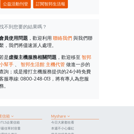
公益活動刊登
訂閱智邦生活報
找不到您要的結果嗎？
會員使用問題
，歡迎利用
聯絡我們
與我們聯
繫，我們將儘速派人處理。
若是
虛擬主機服務相關問題
，歡迎移至
智邦
小幫手
、
智邦生活館 主機代管
做進一步的
查詢；或是撥打主機服務提供的24小時免費
客服專線: 0800-248-013，將有專人為您服
務。
業信箱
Myshare
L/TLS企業信箱
今日大家都在看
界最佳單封容量
本週不小心爆紅