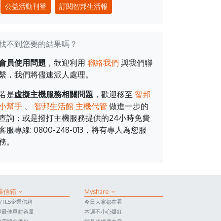
公益活動刊登
訂閱智邦生活報
找不到您要的結果嗎？
會員使用問題
，歡迎利用
聯絡我們
與我們聯
繫，我們將儘速派人處理。
若是
虛擬主機服務相關問題
，歡迎移至
智邦
小幫手
、
智邦生活館 主機代管
做進一步的
查詢；或是撥打主機服務提供的24小時免費
客服專線: 0800-248-013，將有專人為您服
務。
業信箱
Myshare
L/TLS企業信箱
今日大家都在看
界最佳單封容量
本週不小心爆紅