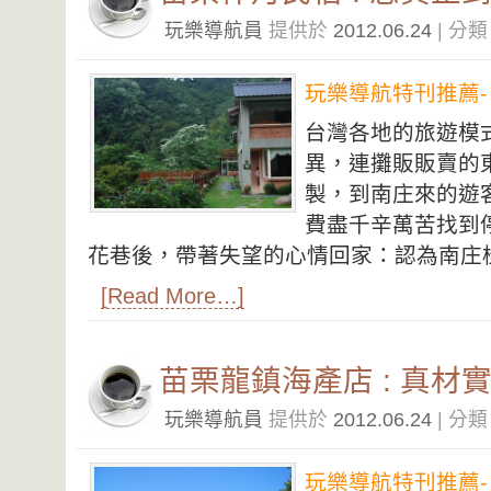
玩樂導航員
提供於
2012.06.24
| 分
玩樂導航特刊推薦-
台灣各地的旅遊模
異，連攤販販賣的
製，到南庄來的遊
費盡千辛萬苦找到
花巷後，帶著失望的心情回家：認為南庄
[Read More…]
苗栗龍鎮海產店 : 真材
玩樂導航員
提供於
2012.06.24
| 分
玩樂導航特刊推薦-