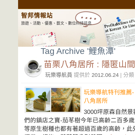
智邦情報站
旅遊、活動、優惠、藝文、數位科技訊息
Tag Archive '鯉魚潭'
苗栗八角居所 : 隱匿山
玩樂導航員
提供於
2012.06.24
| 分
玩樂導航特刊推薦-
八角居所
3000坪原森自然
們的鎮店之寶-茄苳樹今年已高齡二百多
等原生樹種也都有著超過百歲的高齡，此