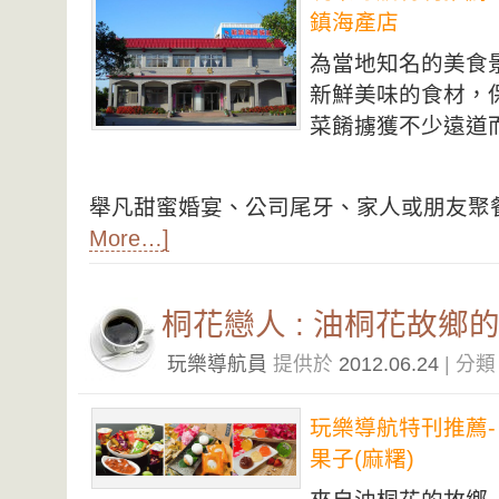
鎮海產店
為當地知名的美食
新鮮美味的食材，
菜餚擄獲不少遠道
舉凡甜蜜婚宴、公司尾牙、家人或朋友聚
More…]
桐花戀人 : 油桐花故鄉的
玩樂導航員
提供於
2012.06.24
| 分
玩樂導航特刊推薦-
果子(麻糬)