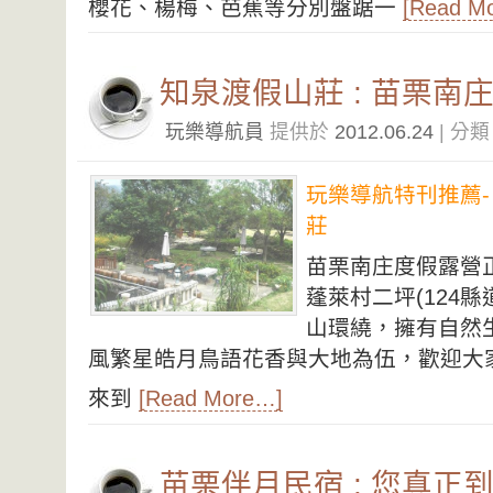
櫻花、楊梅、芭蕉等分別盤踞一
[Read M
知泉渡假山莊 : 苗栗南
玩樂導航員
提供於
2012.06.24
| 分
玩樂導航特刊推薦-
莊
苗栗南庄度假露營
蓬萊村二坪(124縣
山環繞，擁有自然
風繁星皓月鳥語花香與大地為伍，歡迎大
來到
[Read More…]
苗栗伴月民宿 : 您真正