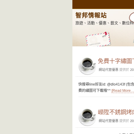
智邦情報站
旅遊、活動、優惠、藝文、數位科
分類： 優惠
免費十字繡圖下
網站代管優惠
提供於
20
快搜尋line好友id: @dlo4143f 
費的繡圖可下載哦^^
[Read More…
嶸陞不銹鋼烤
網站代管優惠
提供於
20