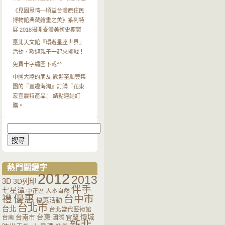
《見圖思情—順益台灣原住民
博物館典藏繪畫之美》系列特
展 2018揭開臺灣美術史櫥窗
臺北天文館『環遊星座世界』
活動，歡迎親子一起來挑戰！
免費十字繡圖下載^^
中國大陸的朋友,歡迎至順豐集
團的『豐趣海淘』訂購『花東
宏宣農特產品』,請點連結訂
購。
搜
尋
關
鍵
字:
熱門關鍵字
2012
2013
3D
3D列印
伴手
七星潭
中正區
人本自然
優惠
禮
台中市
優惠活動
台北市
台北
台北當代藝術館
台南市
台東
宜蘭
慢城
台南
國際