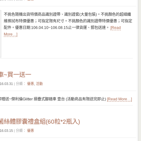
不挑色隨機出貨特價商品識別證帶、識別證套(大量包裝)。不挑顏色的超細纖
維擦拭布特價優惠；可指定限有尺寸。不挑顏色的識別證帶特價優惠；可指定
配件。優惠日期:106.04.10~106.08.15止一律貨運、郵包送達。
[Read
More…]
車~買一送一
16.03.31
| 分類：
優惠
,
活動
送~傑利倫Glitter 摺疊式腳踏車 壹台 (活動商品有限送完即止)
[Read More…]
絲體膠囊禮盒組(60粒*2瓶入)
16.03.15
| 分類：
優惠