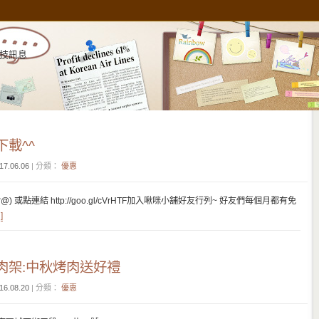
技訊息
載^^
17.06.06
| 分類：
優惠
(包含@) 或點連結 http://goo.gl/cVrHTF加入啾咪小舖好友行列~ 好友們每個月都有免
]
肉架:中秋烤肉送好禮
16.08.20
| 分類：
優惠