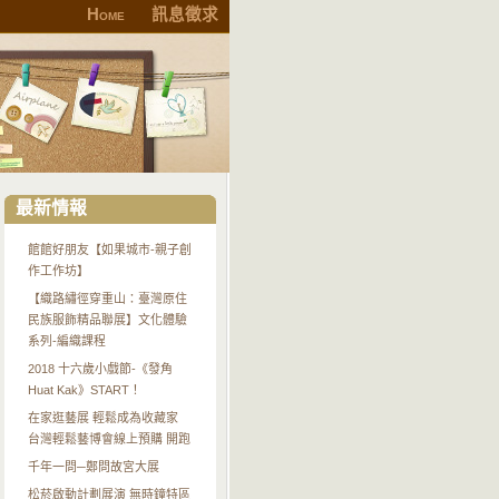
Home
訊息徵求
最新情報
館館好朋友【如果城市-親子創
作工作坊】
【織路繡徑穿重山：臺灣原住
民族服飾精品聯展】文化體驗
系列-編織課程
2018 十六歲小戲節-《發角
Huat Kak》START！
在家逛藝展 輕鬆成為收藏家
台灣輕鬆藝博會線上預購 開跑
千年一問─鄭問故宮大展
松菸啟動計劃展演 無時鐘特區