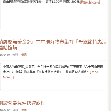
自由搭配壺底油或是壺底油膏)，原價1,320元 特價1,200元
[Read More…]
銷履歷無硫金針』在中廣好物市集有『母親節特惠活
連結搶購。
16.04.07
| 分類：
優惠
中國人的母親花_金針花，全台唯一擁有產銷履歷的花東宏宣『六十石山無硫
金針』在中廣好物市集有『母親節特惠活動』，歡迎點連結搶購。
[Read
More…]
別證套最急件快速處理
16.04.06
| 分類：
優惠