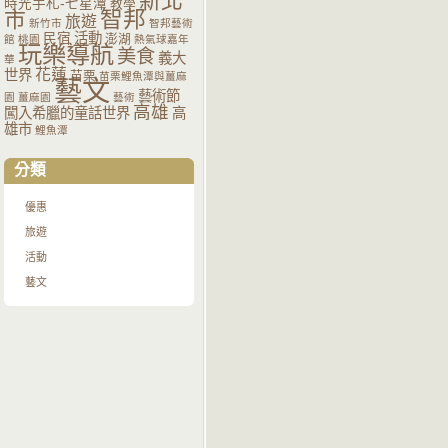
新北
時光手札-七星潭
教學
智邦
市
旅遊
新竹市
智邦藝術
活動
民宿
澎湖
館
桃園
熱氣球嘉年
玩樂導航
美食
義大
華
花蓮
世界
苗栗
苗栗鯉魚潭與薑麻
藝文
藝術節
園
薑麻園
藝術
高雄
闖入希臘的童話世界
高
雄市
鯉魚潭
分類
優惠
旅遊
活動
藝文