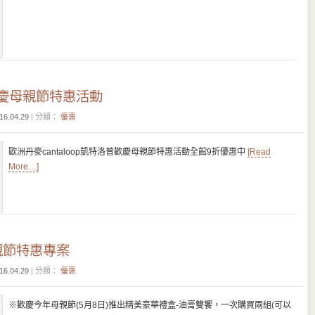
p~歡慶母親節特惠活動
16.04.29
| 分類：
優惠
歐洲丹麥cantaloop凱特洛普歡慶母親節特惠活動全館9折優惠中
[Read
More…]
親節特惠專案
16.04.29
| 分類：
優惠
※歡慶今年母親節(5月8日)推出精美豪華禮盒-油膏雙饗，一次購買兩組(可以