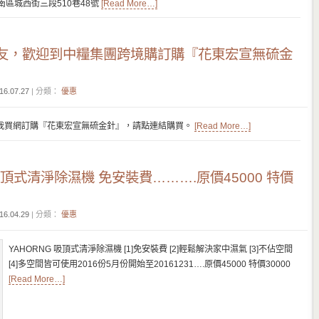
台南市安南區城西街三段510巷48號
[Read More…]
友，歡迎到中糧集團跨境購訂購『花東宏宣無硫金
16.07.27
| 分類：
優惠
我買網訂購『花東宏宣無硫金針』，請點連結購買。
[Read More…]
 吸頂式清淨除濕機 免安裝費……….原價45000 特價
16.04.29
| 分類：
優惠
YAHORNG 吸頂式清淨除濕機 [1]免安裝費 [2]輕鬆解決家中濕氣 [3]不佔空間
[4]多空間皆可使用2016份5月份開始至20161231….原價45000 特價30000
[Read More…]