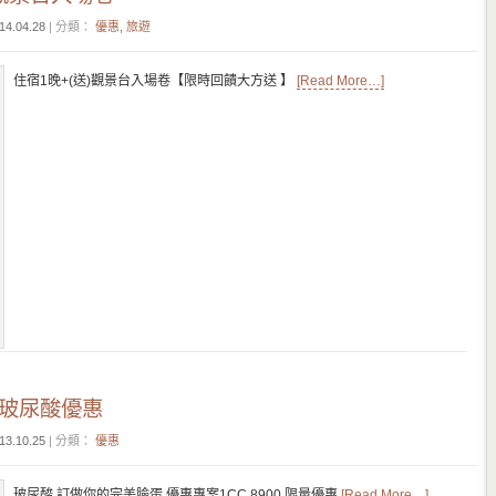
14.04.28
| 分類：
優惠
,
旅遊
住宿1晚+(送)觀景台入場卷【限時回饋大方送 】
[Read More…]
 玻尿酸優惠
13.10.25
| 分類：
優惠
玻尿酸 訂做你的完美臉蛋 優惠專案1CC 8900 限量優惠
[Read More…]