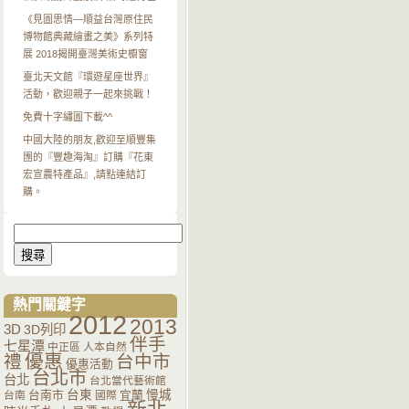
《見圖思情—順益台灣原住民
博物館典藏繪畫之美》系列特
展 2018揭開臺灣美術史櫥窗
臺北天文館『環遊星座世界』
活動，歡迎親子一起來挑戰！
免費十字繡圖下載^^
中國大陸的朋友,歡迎至順豐集
團的『豐趣海淘』訂購『花東
宏宣農特產品』,請點連結訂
購。
搜
尋
關
鍵
字:
熱門關鍵字
2012
2013
3D
3D列印
伴手
七星潭
中正區
人本自然
優惠
禮
台中市
優惠活動
台北市
台北
台北當代藝術館
台南市
台東
宜蘭
慢城
台南
國際