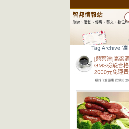
智邦情報站
旅遊、活動、優惠、藝文、數位科
Tag Archive '
[鼎葉津]高粱
GMS檢驗合格
2000元免運費
網站代管優惠
提供於
20