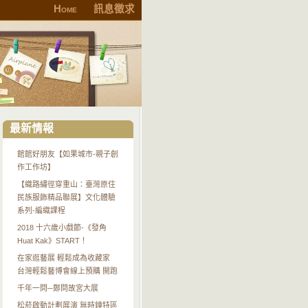
Home
訊息徵求
最新情報
館館好朋友【如果城市-親子創
作工作坊】
【織路繡徑穿重山：臺灣原住
民族服飾精品聯展】文化體驗
系列-編織課程
2018 十六歲小戲節-《發角
Huat Kak》START！
在家逛藝展 輕鬆成為收藏家
台灣輕鬆藝博會線上預購 開跑
千年一問─鄭問故宮大展
松菸啟動計劃展演 無時鐘特區