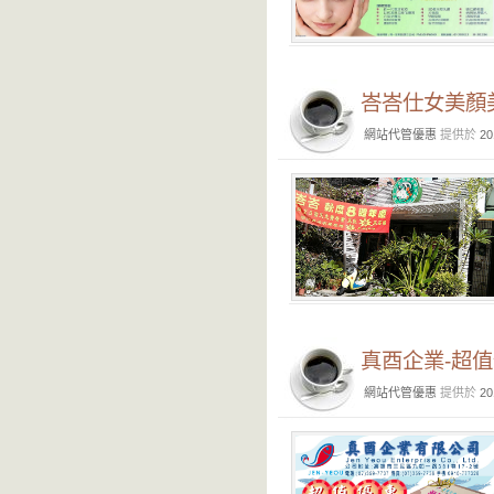
峇峇仕女美顏
網站代管優惠
提供於
20
真酉企業-超
網站代管優惠
提供於
20