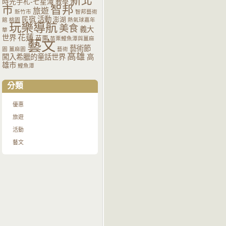
新北
時光手札-七星潭
教學
智邦
市
旅遊
新竹市
智邦藝術
活動
民宿
澎湖
館
桃園
熱氣球嘉年
玩樂導航
美食
義大
華
花蓮
世界
苗栗
苗栗鯉魚潭與薑麻
藝文
藝術節
園
薑麻園
藝術
高雄
闖入希臘的童話世界
高
雄市
鯉魚潭
分類
優惠
旅遊
活動
藝文