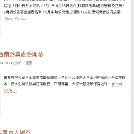
期程: 5月公告於本網站，7月1日-8月15日收件(以郵戳為準)進行審核及訪視、
9月初公告審查通過名單，9月中旬公開儀式頒獎。(未出席領奬者視同放棄)
[Read More…]
台南營業處慶開幕
14.10.21
| 分類：
優惠
普兆有限公司台南營業處慶祝開幕，自即日起優惠大台南地區鄉親，各產業廢
水、汙水免費檢驗與諮詢服務，回饋鄉里，大家一起做環保愛地球。
[Read
More…]
)觀景台入場卷