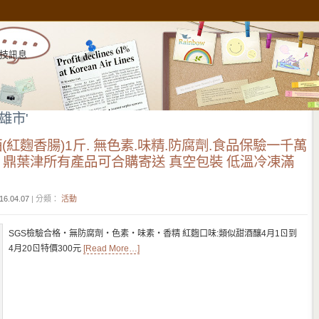
技訊息
高雄市'
酒(紅麴香腸)1斤. 無色素.味精.防腐劑.食品保驗一千萬
 鼎葉津所有產品可合購寄送 真空包裝 低溫冷凍滿
16.04.07
| 分類：
活動
SGS檢驗合格‧無防腐劑‧色素‧味素‧香精 紅麴口味:類似甜酒釀4月1ㄖ到
4月20ㄖ特價300元
[Read More…]