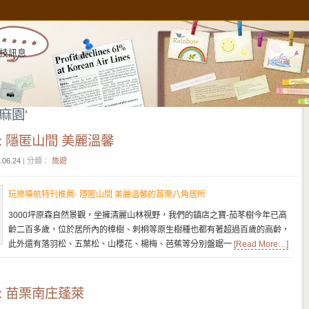
技訊息
薑麻園'
: 隱匿山間 美麗溫馨
.06.24
| 分類：
旅遊
玩樂導航特刊推薦- 隱匿山間 美麗溫馨的苗栗八角居所
3000坪原森自然景觀，坐擁清麗山林視野，我們的鎮店之寶-茄苳樹今年已高
齡二百多歲，位於居所內的樟樹、刺桐等原生樹種也都有著超過百歲的高齡，
此外還有落羽松、五葉松、山櫻花、楊梅、芭蕉等分別盤踞一
[Read More…]
: 苗栗南庄蓬萊