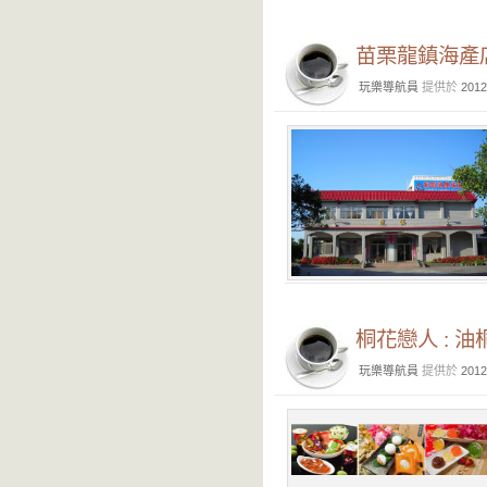
苗栗龍鎮海產店
玩樂導航員
提供於
2012
桐花戀人 : 
玩樂導航員
提供於
2012