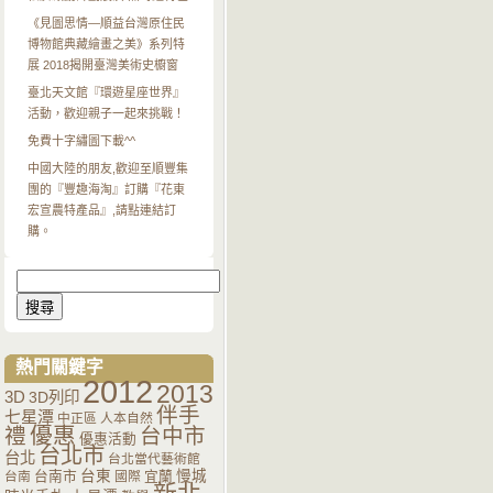
《見圖思情—順益台灣原住民
博物館典藏繪畫之美》系列特
展 2018揭開臺灣美術史櫥窗
臺北天文館『環遊星座世界』
活動，歡迎親子一起來挑戰！
免費十字繡圖下載^^
中國大陸的朋友,歡迎至順豐集
團的『豐趣海淘』訂購『花東
宏宣農特產品』,請點連結訂
購。
搜
尋
關
鍵
字:
熱門關鍵字
2012
2013
3D
3D列印
伴手
七星潭
中正區
人本自然
優惠
禮
台中市
優惠活動
台北市
台北
台北當代藝術館
台南市
台東
宜蘭
慢城
台南
國際