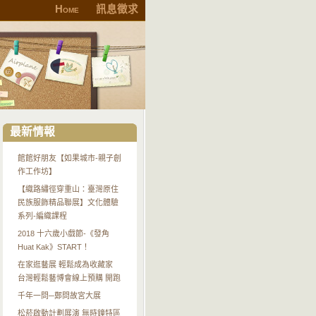
Home
訊息徵求
最新情報
館館好朋友【如果城市-親子創
作工作坊】
【織路繡徑穿重山：臺灣原住
民族服飾精品聯展】文化體驗
系列-編織課程
2018 十六歲小戲節-《發角
Huat Kak》START！
在家逛藝展 輕鬆成為收藏家
台灣輕鬆藝博會線上預購 開跑
千年一問─鄭問故宮大展
松菸啟動計劃展演 無時鐘特區