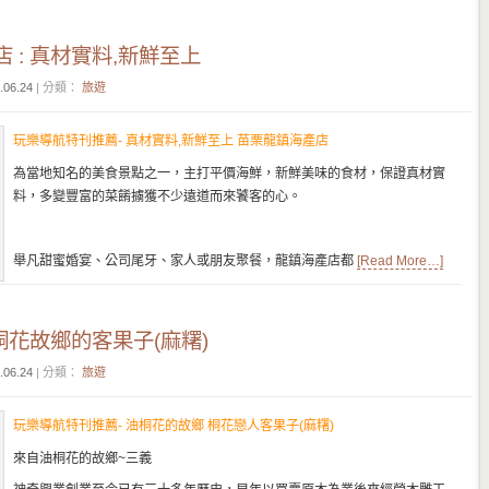
 : 真材實料,新鮮至上
.06.24
| 分類：
旅遊
玩樂導航特刊推薦- 真材實料,新鮮至上 苗栗龍鎮海產店
為當地知名的美食景點之一，主打平價海鮮，新鮮美味的食材，保證真材實
料，多變豐富的菜餚擄獲不少遠道而來饕客的心。
舉凡甜蜜婚宴、公司尾牙、家人或朋友聚餐，龍鎮海產店都
[Read More…]
油桐花故鄉的客果子(麻糬)
.06.24
| 分類：
旅遊
玩樂導航特刊推薦- 油桐花的故鄉 桐花戀人客果子(麻糬)
來自油桐花的故鄉~三義