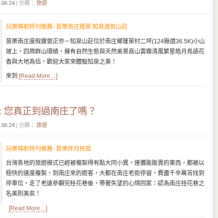
.06.24
| 分類：
旅遊
玩樂導航特刊推薦- 苗栗南庄蓬萊 知泉渡假山莊
苗栗南庄度假露營正夯－知泉山莊位於南庄鄉蓬萊村二坪(124縣道36.5K)小山
坡上，四周群山環繞，擁有自然生態與天然美景高山雲霧清風繁星皓月鳥語花
香與大地為伍，歡迎大家來體驗知泉之美！
來到
[Read More…]
: 您真正到過南庄了嗎？
.06.24
| 分類：
旅遊
玩樂導航特刊推薦- 苗栗伴月民宿
台灣各地的旅遊模式已經被複製得有點大同小異，連攤販販賣的東西，都被以
極快的速度複製，到南庄來的遊客，大都在南庄老街停留，費盡千辛萬苦找到
停車位，走了老遠參觀完桂花巷後，帶著失望的心情回家：認為南庄桂花巷之
名美則美矣！
[Read More…]