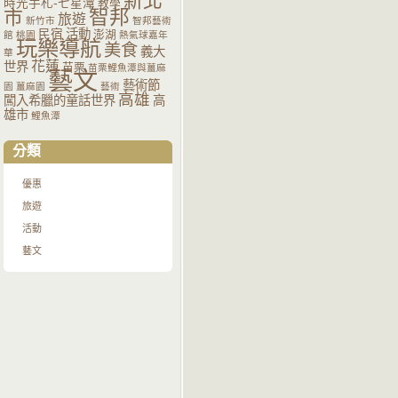
新北
時光手札-七星潭
教學
智邦
市
旅遊
新竹市
智邦藝術
活動
民宿
澎湖
館
桃園
熱氣球嘉年
玩樂導航
美食
義大
華
花蓮
世界
苗栗
苗栗鯉魚潭與薑麻
藝文
藝術節
園
薑麻園
藝術
高雄
闖入希臘的童話世界
高
雄市
鯉魚潭
分類
優惠
旅遊
活動
藝文