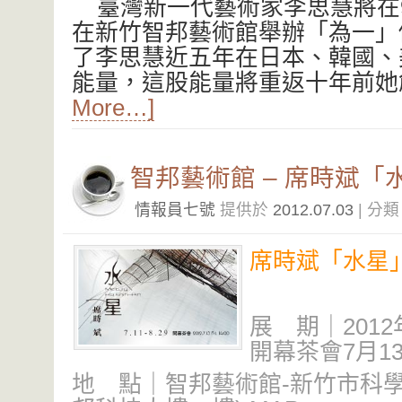
臺灣新一代藝術家李思慧將在9月
在新竹智邦藝術館舉辦「為一」
了李思慧近五年在日本、韓國、
能量，這股能量將重返十年前
More…]
智邦藝術館 – 席時斌「
情報員七號
提供於
2012.07.03
| 分
席時斌「水星
展 期｜2012年
開幕茶會7月13日
地 點｜智邦藝術館-新竹市科學