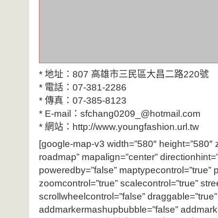
* 地址：807 高雄市三民區大昌二路220號
* 電話：07-381-2286
* 傳真：07-385-8123
* E-mail：sfchang0209_@hotmail.com
* 網站：http://www.youngfashion.url.tw
[google-map-v3 width=”580″ height=”580″
roadmap” mapalign=”center” directionhint=”
poweredby=”false” maptypecontrol=”true” p
zoomcontrol=”true” scalecontrol=”true” stre
scrollwheelcontrol=”false” draggable=”true” t
addmarkermashupbubble=”false” addmark