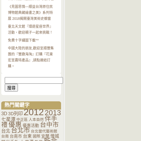
《見圖思情—順益台灣原住民
博物館典藏繪畫之美》系列特
展 2018揭開臺灣美術史櫥窗
臺北天文館『環遊星座世界』
活動，歡迎親子一起來挑戰！
免費十字繡圖下載^^
中國大陸的朋友,歡迎至順豐集
團的『豐趣海淘』訂購『花東
宏宣農特產品』,請點連結訂
購。
搜
尋
關
鍵
字:
熱門關鍵字
2012
2013
3D
3D列印
伴手
七星潭
中正區
人本自然
優惠
禮
台中市
優惠活動
台北市
台北
台北當代藝術館
台南市
台東
宜蘭
慢城
台南
國際