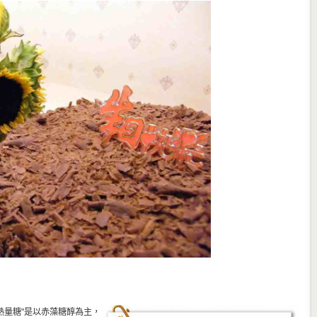
無熱量糖"是以赤藻糖醇為主，