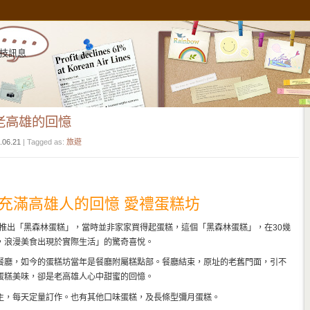
技訊息
 老高雄的回憶
.06.21
| Tagged as:
旅遊
充滿高雄人的回憶 愛禮蛋糕坊
即推出「黑森林蛋糕」，當時並非家家買得起蛋糕，這個「黑森林蛋糕」，在30幾
，浪漫美食出現於實際生活」的驚奇喜悅。
餐廳，如今的蛋糕坊當年是餐廳附屬糕點部。餐廳結束，原址的老舊門面，引不
蛋糕美味，卻是老高雄人心中甜蜜的回憶。
主，每天定量訂作。也有其他口味蛋糕，及長條型彌月蛋糕。