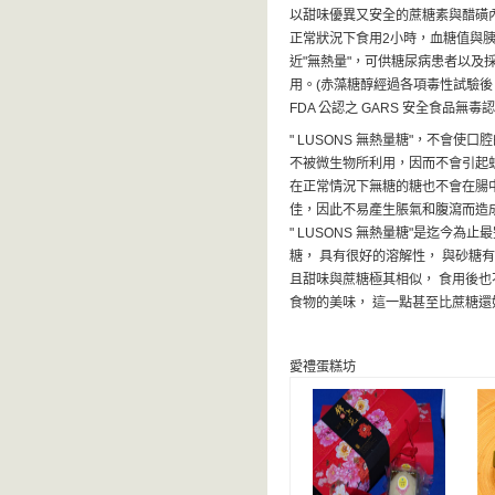
以甜味優異又安全的蔗糖素與醋磺
正常狀況下食用2小時，血糖值與
近"無熱量"，可供糖尿病患者以及採
用。(赤藻糖醇經過各項毒性試驗後
FDA 公認之 GARS 安全食品無毒認
" LUSONS 無熱量糖"，不會使
不被微生物所利用，因而不會引起
在正常情況下無糖的糖也不會在腸
佳，因此不易產生脹氣和腹瀉而造
" LUSONS 無熱量糖"是迄今為止
糖， 具有很好的溶解性， 與砂糖
且甜味與蔗糖極其相似， 食用後
食物的美味， 這一點甚至比蔗糖還
愛禮蛋糕坊