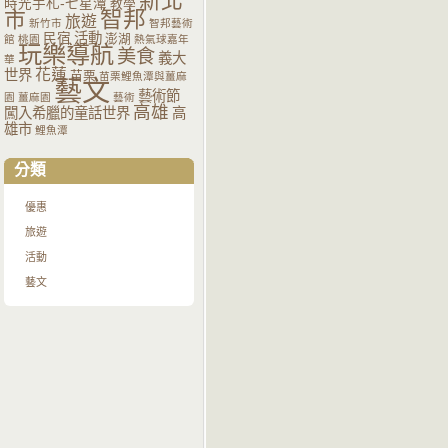
新北
時光手札-七星潭
教學
智邦
市
旅遊
新竹市
智邦藝術
活動
民宿
澎湖
館
桃園
熱氣球嘉年
玩樂導航
美食
義大
華
花蓮
世界
苗栗
苗栗鯉魚潭與薑麻
藝文
藝術節
園
薑麻園
藝術
高雄
闖入希臘的童話世界
高
雄市
鯉魚潭
分類
優惠
旅遊
活動
藝文