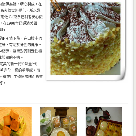
內酯鉀為輔，精心製成。在
胰島素值幾無變化，所以幾
用低 GI 飲食控制者安心使
，在1998年已通過美國
証)
口腔的PH 值下降，在口腔中也
蛀牙，有助於牙齒的健康。
中發酵，腸胃對其耐受性極
成腸胃的不適。
最完美的新一代"0熱量"代
有著完全一樣的重量感，而
也不會在口中殘留酸味而影響
好。