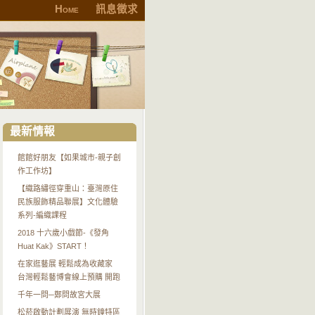
Home
訊息徵求
最新情報
館館好朋友【如果城市-親子創
作工作坊】
【織路繡徑穿重山：臺灣原住
民族服飾精品聯展】文化體驗
系列-編織課程
2018 十六歲小戲節-《發角
Huat Kak》START！
在家逛藝展 輕鬆成為收藏家
台灣輕鬆藝博會線上預購 開跑
千年一問─鄭問故宮大展
松菸啟動計劃展演 無時鐘特區