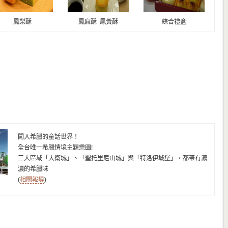
鳳梨酥
鳳麻酥 鳳黃酥
綜合禮盒
闖入希臘的童話世界！
全台唯一希臘情境主題樂園!
三大區域「大衛城」、「聖托里尼山城」與「特洛伊城堡」，都帶有濃
濃的希臘味
(
相關報導
)