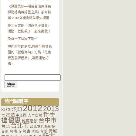
《見圖思情—順益台灣原住民
博物館典藏繪畫之美》系列特
展 2018揭開臺灣美術史櫥窗
臺北天文館『環遊星座世界』
活動，歡迎親子一起來挑戰！
免費十字繡圖下載^^
中國大陸的朋友,歡迎至順豐集
團的『豐趣海淘』訂購『花東
宏宣農特產品』,請點連結訂
購。
搜
尋
關
鍵
字:
熱門關鍵字
2012
2013
3D
3D列印
伴手
七星潭
中正區
人本自然
優惠
禮
台中市
優惠活動
台北市
台北
台北當代藝術館
台南市
台東
宜蘭
慢城
台南
國際