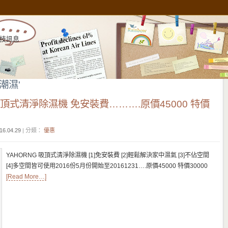
技訊息
防潮濕'
 吸頂式清淨除濕機 免安裝費……….原價45000 特價
16.04.29
| 分類：
優惠
YAHORNG 吸頂式清淨除濕機 [1]免安裝費 [2]輕鬆解決家中濕氣 [3]不佔空間
[4]多空間皆可使用2016份5月份開始至20161231….原價45000 特價30000
[Read More…]