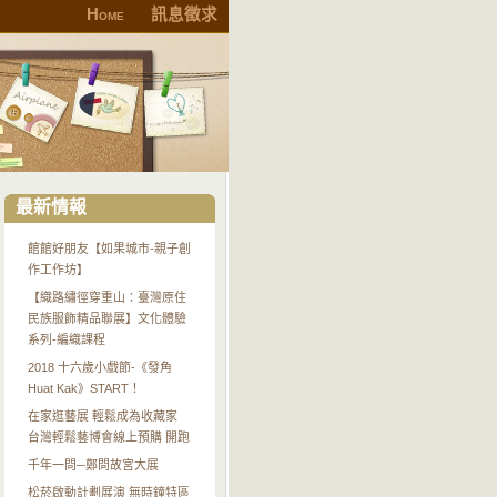
Home
訊息徵求
最新情報
館館好朋友【如果城市-親子創
作工作坊】
【織路繡徑穿重山：臺灣原住
民族服飾精品聯展】文化體驗
系列-編織課程
2018 十六歲小戲節-《發角
Huat Kak》START！
在家逛藝展 輕鬆成為收藏家
台灣輕鬆藝博會線上預購 開跑
千年一問─鄭問故宮大展
松菸啟動計劃展演 無時鐘特區