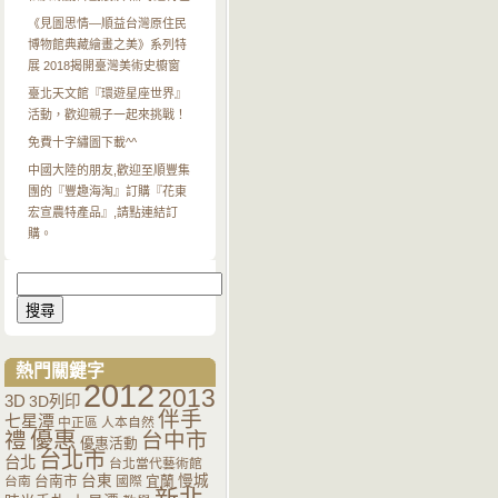
《見圖思情—順益台灣原住民
博物館典藏繪畫之美》系列特
展 2018揭開臺灣美術史櫥窗
臺北天文館『環遊星座世界』
活動，歡迎親子一起來挑戰！
免費十字繡圖下載^^
中國大陸的朋友,歡迎至順豐集
團的『豐趣海淘』訂購『花東
宏宣農特產品』,請點連結訂
購。
搜
尋
關
鍵
字:
熱門關鍵字
2012
2013
3D
3D列印
伴手
七星潭
中正區
人本自然
優惠
禮
台中市
優惠活動
台北市
台北
台北當代藝術館
台南市
台東
宜蘭
慢城
台南
國際