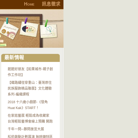
Home
訊息徵求
最新情報
館館好朋友【如果城市-親子創
作工作坊】
【織路繡徑穿重山：臺灣原住
民族服飾精品聯展】文化體驗
系列-編織課程
2018 十六歲小戲節-《發角
Huat Kak》START！
在家逛藝展 輕鬆成為收藏家
台灣輕鬆藝博會線上預購 開跑
千年一問─鄭問故宮大展
松菸啟動計劃展演 無時鐘特區