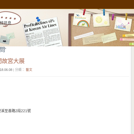
技訊息
鄭問'
問故宮大展
18.06.08
| 分類：
藝文
雙溪至善路2段221號