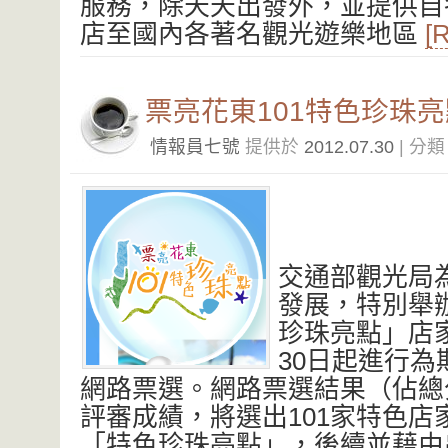
服務，除天天出發外，並提供自
店至國內各著名觀光遊樂地區
[
票亮花東101特色珍珠亮
情報員七號
提供於
2012.07.30
| 分
交通部觀光局
發展，特別舉辦
珍珠亮點」店
30日起進行
網路票選。網路票選結果（佔總
評審成績，將選出101家特色店
「特色珍珠亮點」，後續並藉