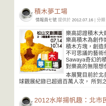
積木夢工場
情報員七號
提供於
2012.07.16
| 分
樂高認證積木大師–N
樂高積木為創作
積木方塊，創造
不可思議的藝術作
Sawaya奇幻
對樂高的無限想
本展覽目前於北
球觀展紀錄已超過百萬人次， 所到
2012水岸揚帆趣：北