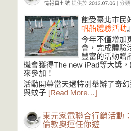
情報員七號
提供於
2012.07.06
| 分
飽受臺北市民
帆船體驗活動
今年不僅增加
會，完成體驗
豐富的活動贈
機會獲得The new iPad等
來參加！
活動開幕當天還特別舉辦了奇幻
與蚊子
[Read More…]
東元家電聯合行銷活動
倫敦奧運任你遊