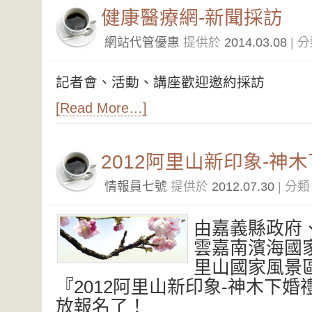
健康醫療網-新聞採訪
網站代管優惠
提供於
2014.03.08
| 
記者會、活動、講座歡迎邀約採訪
[Read More…]
2012阿里山新印象-神
情報員七號
提供於
2012.07.30
| 分
由嘉義縣政府
雲嘉南濱海國
里山國家風景
『2012阿里山新印象-神木下
放報名了！