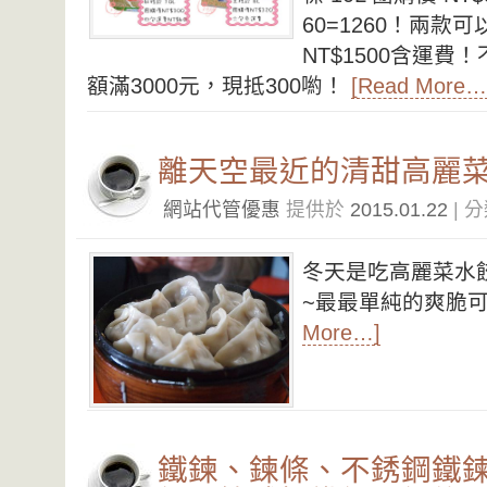
60=1260！兩
NT$1500含運費
額滿3000元，現抵300喲！
[Read More…
離天空最近的清甜高麗
網站代管優惠
提供於
2015.01.22
| 
冬天是吃高麗菜水
~最最單純的爽脆可
More…]
鐵鍊、鍊條、不銹鋼鐵