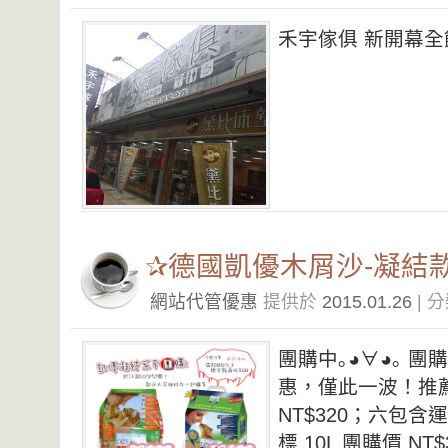
禾宇傢俱 新開幕全館
✰德國凱優木屑沙-凝結
網站代管優惠
提供於
2015.01.26
| 
團購中｡◕∀◕｡ 團
惠，僅此一波！推薦款
NT$320；六包含
標 10L 團購價 N