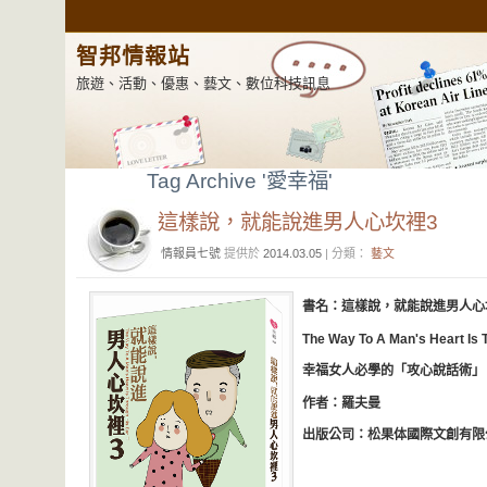
智邦情報站
旅遊、活動、優惠、藝文、數位科技訊息
Tag Archive '愛幸福'
這樣說，就能說進男人心坎裡3
情報員七號
提供於
2014.03.05
| 分類：
藝文
書名：
這樣說，就能說進男人心
The Way To A Man's Heart Is 
幸福女人必學的「攻心說話術」
作者：羅夫曼
出版公司：松果体國際文創有限