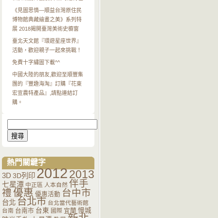
《見圖思情—順益台灣原住民
博物館典藏繪畫之美》系列特
展 2018揭開臺灣美術史櫥窗
臺北天文館『環遊星座世界』
活動，歡迎親子一起來挑戰！
免費十字繡圖下載^^
中國大陸的朋友,歡迎至順豐集
團的『豐趣海淘』訂購『花東
宏宣農特產品』,請點連結訂
購。
搜
尋
關
鍵
字:
熱門關鍵字
2012
2013
3D
3D列印
伴手
七星潭
中正區
人本自然
優惠
禮
台中市
優惠活動
台北市
台北
台北當代藝術館
台南市
台東
宜蘭
慢城
台南
國際