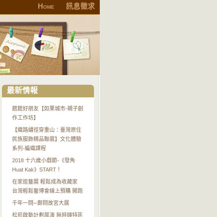
Home
訊息徵求
最新情報
館館好朋友【如果城市-親子創
作工作坊】
【織路繡徑穿重山：臺灣原住
民族服飾精品聯展】文化體驗
系列-編織課程
2018 十六歲小戲節-《發角
Huat Kak》START！
在家逛藝展 輕鬆成為收藏家
台灣輕鬆藝博會線上預購 開跑
千年一問─鄭問故宮大展
松菸啟動計劃展演 無時鐘特區