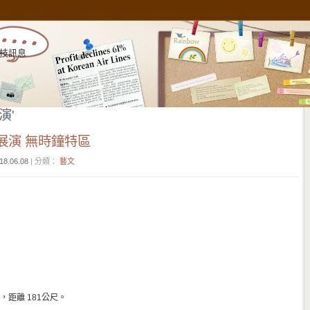
技訊息
展演'
展演 無時鐘特區
18.06.08
| 分類：
藝文
），距離 181公尺。