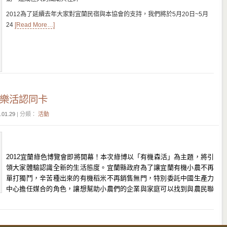
2012為了延續去年大家對宜蘭民宿與本協會的支持，我們將於5月20日~5月
24
[Read More…]
機樂活認同卡
.01.29
| 分類：
活動
2012宜蘭綠色博覽會即將開幕！本次綠博以「有機森活」為主題，將引
領大家體驗認識全新的生活態度。宜蘭縣政府為了讓宜蘭有機小農不再
單打獨鬥，辛苦種出來的有機稻米不再銷售無門，特別委託中國生產力
中心擔任媒合的角色，讓想幫助小農們的企業與家庭可以找到與農民聯