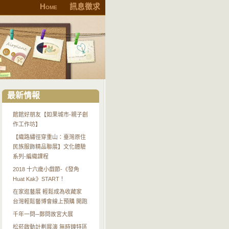
Home
訊息徵求
最新情報
館館好朋友【如果城市-親子創
作工作坊】
【織路繡徑穿重山：臺灣原住
民族服飾精品聯展】文化體驗
系列-編織課程
2018 十六歲小戲節-《發角
Huat Kak》START！
在家逛藝展 輕鬆成為收藏家
台灣輕鬆藝博會線上預購 開跑
千年一問─鄭問故宮大展
松菸啟動計劃展演 無時鐘特區