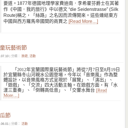
要道。1877年德國地理學家費迪南．李希霍芬爵士在其著
作《中國．我的旅行》中以德文 “die Seidenstrasse” (Silk
Route)稱之，「絲路」之名因而流傳開來。這些連結東方
中國與西方羅馬帝國間的商賈之
[Read More…]
際童玩藝術節
.07.10
| 分類：
旅遊
,
活動
「2012年宜蘭國際童玩藝術節」將從7月7日至8月19日
於宜蘭縣冬山河親水公園登場，今年以「音樂風」作為整
體設計，以音樂風格方式呈現於「展覽」、「演出」、
「遊戲」、「交流」四大活動主軸。在遊戲方面，有「水
漾三重奏」、「倒轉高低音」、「交響水舞台
[Read
More…]
密瓜節
.06.01
| 分類：
活動