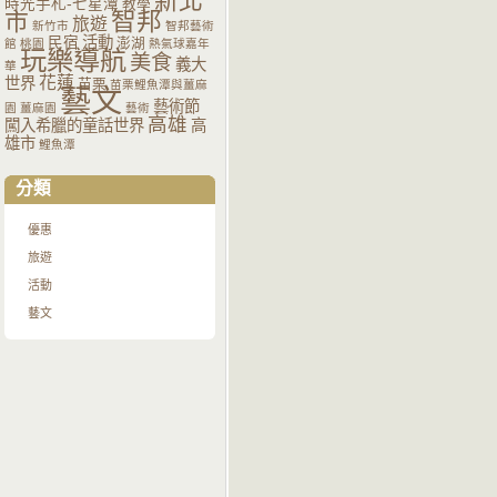
新北
時光手札-七星潭
教學
智邦
市
旅遊
新竹市
智邦藝術
活動
民宿
澎湖
館
桃園
熱氣球嘉年
玩樂導航
美食
義大
華
花蓮
世界
苗栗
苗栗鯉魚潭與薑麻
藝文
藝術節
園
薑麻園
藝術
高雄
闖入希臘的童話世界
高
雄市
鯉魚潭
分類
優惠
旅遊
活動
藝文