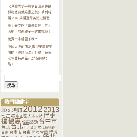
《見圖思情—順益台灣原住民
博物館典藏繪畫之美》系列特
展 2018揭開臺灣美術史櫥窗
臺北天文館『環遊星座世界』
活動，歡迎親子一起來挑戰！
免費十字繡圖下載^^
中國大陸的朋友,歡迎至順豐集
團的『豐趣海淘』訂購『花東
宏宣農特產品』,請點連結訂
購。
搜
尋
關
鍵
字:
熱門關鍵字
2012
2013
3D
3D列印
伴手
七星潭
中正區
人本自然
優惠
禮
台中市
優惠活動
台北市
台北
台北當代藝術館
台南市
台東
宜蘭
慢城
台南
國際