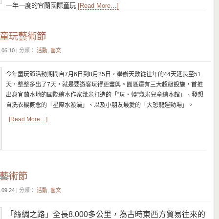
一年一度的宜蘭國際童玩
[Read More…]
際童玩藝術節
.06.10
| 分類：
活動
,
藝文
今年童玩節活動期間自7月6日到8月25日，舉辦天數從往年的44天延長至51
天，整整多出了7天，就是要遊客玩得更盡興。園區還有三大超級設施，首推
出身宜蘭本地的國際繪本作家幾米打造的「”玩‧轉”幾米兒童繪本館」、發想
自洗衣機概念的「星際水漩渦」、以及小朋友最愛的「大恐龍運動場」。
[Read More…]
統藝術節
.09.24
| 分類：
活動
,
藝文
「絲綢之路」全長8,000多公里，為古時東西方貿易往來的