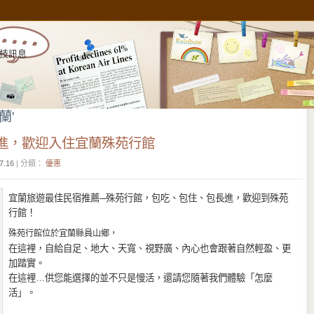
技訊息
宜蘭'
進，歡迎入住宜蘭殊苑行館
7.16
| 分類：
優惠
宜蘭旅遊最佳民宿推薦─殊苑行館，包吃、包住、包長進，歡迎到殊苑
行館！
殊苑行館位於宜蘭縣員山鄉，
在這裡，自給自足、地大、天寬、視野廣、內心也會跟著自然輕盈、更
加踏實。
在這裡
…
供您能選擇的並不只是慢活，還請您隨著我們體驗「怎麼
活」。