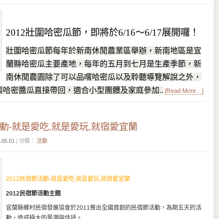
2012壯圍哈密瓜節，即將於6/16～6/17展開囉！
壯圍哈密瓜節每年於新南休閒農業區舉辦，新南地區是宜
蘭縣哈密瓜主要產地，每年的五月到七月是生產季節，新
南休閒農園除了可以品嚐哈密瓜以及聆聽導覽解說之外，
哈密醬瓜直接帶回，適合小型團體及家庭參加..
[Read More…]
活動-就是愛吃,就是愛玩,就宿愛宜蘭
.05.01
| 分類：
活動
2012民宿節活動-就是愛吃,就是愛玩,就宿愛宜蘭
2012
民宿節活動主題
宜蘭縣鄉村民宿發展協會於2011推出全國首創的民宿節活動，為期五天的活
動，造成極大的風潮與佳評。