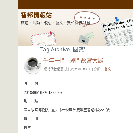
智邦情報站
旅遊、活動、優惠、藝文、數位科技訊息
Tag Archive '國寶'
千年一問─鄭問故宮大展
網站代管優惠
提供於
2018.06.08
| 分類：
藝文
時 間
2018/06/16~2018/09/07
地 點
國立故宮博物院 / 臺北市士林區外雙溪至善路2段221號
費 用
售票