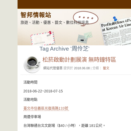
智邦情報站
旅遊、活動、優惠、藝文、數位科技訊息
Tag Archive '周伶芝'
松菸啟動計劃展演 無時鐘特區
網站代管優惠
提供於
2018.06.08
| 分類：
藝文
活動時間
2018-06-22~2018-07-15
活動地點
臺北市信義區光復南路133號
周遭停車場
台灣聯通台北文創場（$40 / 小時），距離 181公尺。