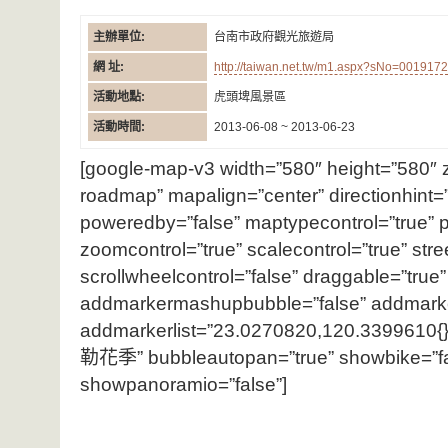
主辦單位:
台南市政府觀光旅遊局
網 址:
http://taiwan.net.tw/m1.aspx?sNo=0019172
活動地點:
虎頭埤風景區
活動時間:
2013-06-08 ~ 2013-06-23
[google-map-v3 width=”580″ height=”580″
roadmap” mapalign=”center” directionhint=”
poweredby=”false” maptypecontrol=”true” p
zoomcontrol=”true” scalecontrol=”true” stre
scrollwheelcontrol=”false” draggable=”true” t
addmarkermashupbubble=”false” addmark
addmarkerlist=”23.0270820,120.339961
勒花季” bubbleautopan=”true” showbike=”fals
showpanoramio=”false”]