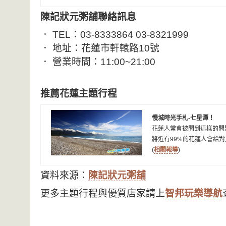
陳記狀元粥舖聯絡訊息
． TEL：03-8333864 03-8321999
． 地址：花蓮市軒轅路10號
． 營業時間：11:00~21:00
推薦花蓮主題行程
慢城時光手札-七星潭！
花蓮人常會被問到這樣的問
將近有99%的花蓮人會給
(
相關報導
)
資料來源：
陳記狀元粥舖
更多主題行程與優質店家請上
智邦玩樂導航