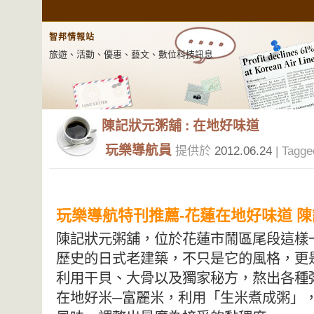
智邦情報站
旅遊、活動、優惠、藝文、數位科技訊息
陳記狀元粥舖 : 在地好味道
玩樂導航員
提供於
2012.06.24
| Tagge
玩樂導航特刊推薦-花蓮在地好味道 
陳記狀元粥舖，位於花蓮市鬧區尾段
這樣
歷史的日式老建築，
不只是它的風格，更
利用干貝、大骨以及獨家秘方，熬出各種
在地好米─富麗米，利用「生米煮成粥」