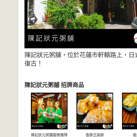
陳記狀元粥舖，位於花蓮市軒轅路上，日
復古！
陳記狀元粥舖 招牌商品
陳記狀元粥舖服務團隊
香酥芝麻餅
蛤