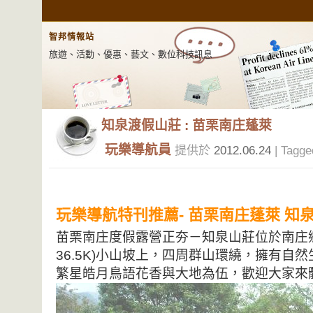
智邦情報站
旅遊、活動、優惠、藝文、數位科技訊息
知泉渡假山莊 : 苗栗南庄蓬萊
玩樂導航員
提供於
2012.06.24
| Tagge
玩樂導航特刊推薦- 苗栗南庄蓬萊 知
苗栗南庄度假露營正夯－知泉山莊位於南庄鄉
36.5K)小山坡上，四周群山環繞，擁有自
繁星皓月鳥語花香與大地為伍，歡迎大家來