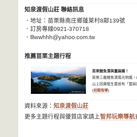
知泉渡假山莊 聯絡訊息
．地址：苗栗縣南庄鄉蓬萊村8鄰139號
．訂房專線0921-370718
．lllwwhhh@yahoo.com.tw
推薦苗栗主題行程
苗栗鯉魚潭與薑麻園！
苗栗三義鯉魚潭風光明媚，
山上因廣植生薑故有「薑麻
(
相關報導
)
資料來源：
知泉渡假山莊
更多主題行程與優質店家請上
智邦玩樂導航