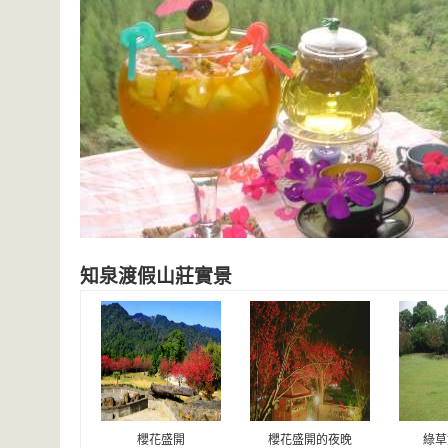
知泉渡假山莊實景
櫻花盛開
櫻花盛開的夜晚
綠草