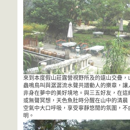
來到本度假山莊露營視野所及的遠山交疊，
蟲鳴鳥叫與潺潺流水聲共譜動人的樂章，讓
非身在夢中的美好境地。與三五好友，在這
或無聲冥想，天色魚肚時分醒在山中的清晨
空氣中大口呼吸，享受寧靜悠閒的氛圍，不
明。