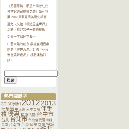
《見圖思情—順益台灣原住民
博物館典藏繪畫之美》系列特
展 2018揭開臺灣美術史櫥窗
臺北天文館『環遊星座世界』
活動，歡迎親子一起來挑戰！
免費十字繡圖下載^^
中國大陸的朋友,歡迎至順豐集
團的『豐趣海淘』訂購『花東
宏宣農特產品』,請點連結訂
購。
搜
尋
關
鍵
字:
熱門關鍵字
2012
2013
3D
3D列印
伴手
七星潭
中正區
人本自然
優惠
禮
台中市
優惠活動
台北市
台北
台北當代藝術館
台南市
台東
宜蘭
慢城
台南
國際