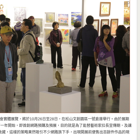
博覽會實體展覽，將於10月26日至28日，在松山文創園區一號倉庫舉行。由於展期
第一年開始，即首創網路預購及預展，目的就是為了能替藝術家拉長宣傳期，及讓
收藏，這樣的策略果然吸引不少網路族下手，出現開展前便售出百餘件作品的現