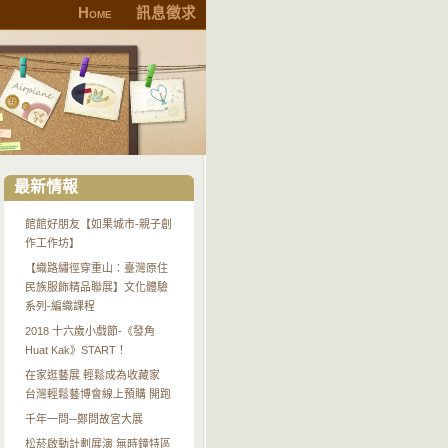
Home
訊息徵求
最新情報
館館好朋友【如果城市-親子創
作工作坊】
【織路繡徑穿重山：臺灣原住
民族服飾精品聯展】文化體驗
系列-編織課程
2018 十六歲小戲節-《發角
Huat Kak》START！
在家逛藝展 輕鬆成為收藏家
台灣輕鬆藝博會線上預購 開跑
千年一問─鄭問故宮大展
松菸啟動計劃展演 無時鐘特區