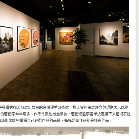
許多優秀卻苦無展出舞台的台灣優秀藝術家，對大會的策展理念與規劃表示感謝
展的藝術家年年增多、作品件數也爆量增長，藝術總監李善單決定接下來藝術家送
望讓藝術家能夠掌握自己參選作品的品質，每幅送審作品都是精彩作品。