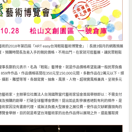
的2018年第四屆「ART easy台灣輕鬆藝術博覽會」：長達3個月的網路預展
開賣，預購時間長及易入手的親民價格，不用出門，在家就可逛藝展，讓民眾輕鬆
理事長鄭鈞元表示，名為『輕鬆』藝博會，就是作品價格希望能讓一般民眾負擔
859件作品，作品價格區間在350元至150,000元間，多數作品在2萬元以下，媒
、攝影、雕塑等等，各類寫實、抽象、風景、人物、超現實風格兼具，呈現多元
地藝術家，主辦單位社團法人台灣國際當代藝術家協會首屆舉辦即以：不需支付
展及預購的創舉，打破全球藝博會慣例！提出如此對參展者絕對有利的條件，是
藝術家因沒有畫廊代理，或無法負擔大型展會之展位費，使作品欠缺嶄露頭角的
博覽會舉辦，目的就是希望台灣藝術家的出色作品得以展現之外，還能獲取資