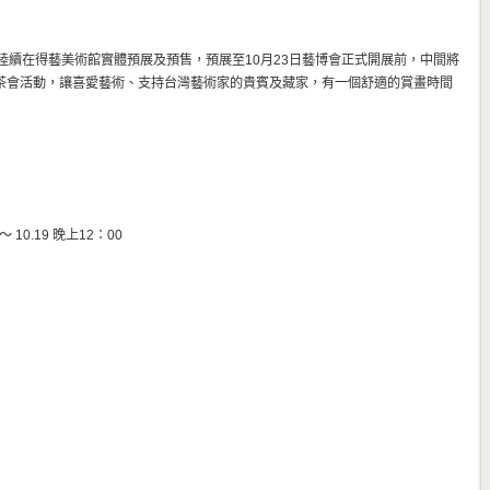
陸續在得藝美術館實體預展及預售，預展至10月23日藝博會正式開展前，中間將
茶會活動，讓喜愛藝術、支持台灣藝術家的貴賓及藏家，有一個舒適的賞畫時間
～ 10.19 晚上12：00