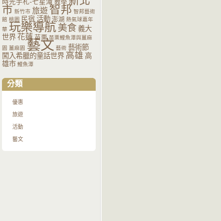
新北
時光手札-七星潭
教學
智邦
市
旅遊
新竹市
智邦藝術
活動
民宿
澎湖
館
桃園
熱氣球嘉年
玩樂導航
美食
義大
華
花蓮
世界
苗栗
苗栗鯉魚潭與薑麻
藝文
藝術節
園
薑麻園
藝術
高雄
闖入希臘的童話世界
高
雄市
鯉魚潭
分類
優惠
旅遊
活動
藝文