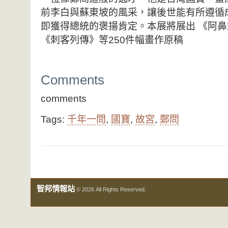
前李白與蘇東坡的風采，讓後世能有所遵循
即獲得總統的褒揚肯定。本展將展出 《阿
《刺客列傳》等250件幅畫作原稿
Comments
comments
Tags:
千年一問
,
國寶
,
故宮
,
鄭問
智邦情報站
© 2026 All Rights Reserved.