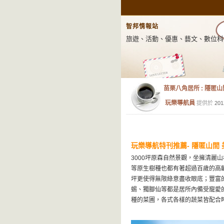
智邦情報站
旅遊、活動、優惠、藝文、數位科
苗栗八角居所 : 隱匿山
玩樂導航員
提供於
201
玩樂導航特刊推薦- 隱匿山間
3000坪原森自然景觀，坐擁清麗
等原生樹種也都有著超過百歲的高
坪更使得無限綠意盡收眼底；豐富
蜴、獨腳仙等都是居所內備受寵愛
種的菜圃，各式各樣的蔬菜皆配合