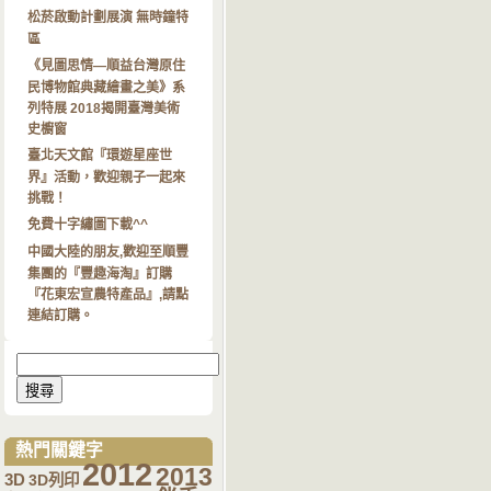
松菸啟動計劃展演 無時鐘特
區
《見圖思情—順益台灣原住
民博物館典藏繪畫之美》系
列特展 2018揭開臺灣美術
史櫥窗
臺北天文館『環遊星座世
界』活動，歡迎親子一起來
挑戰！
免費十字繡圖下載^^
中國大陸的朋友,歡迎至順豐
集團的『豐趣海淘』訂購
『花東宏宣農特產品』,請點
連結訂購。
搜
尋
關
鍵
字:
熱門關鍵字
2012
2013
3D
3D列印