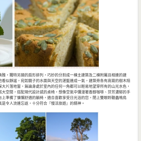
典雅，獨特另類的扇形排列，巧妙的分割成一棟主建築及二棟附屬且相連的建
池看似靜謐，宛如鏡子的水面與天空的湛藍連成一氣，建築旁各有高聳的樹木陪
採大片落地窗，無論身處於室內的任何一角都可以輕易地望穿所有的山光水色，
偌大空間，搭配現代設計感的桌椅，想像空氣中彌漫著香醇咖啡、芬芳濃郁的手
台上準備了慵懶舒適的躺椅，適合喜歡享受日光浴的您，閉上雙眼聆聽蟲鳴鳥
真是令人流連忘返，十分符合『慢活旅遊』的精神。