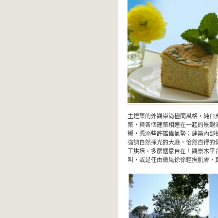
主建築的外觀崇尚極簡風格，純白
築，與各個建築相連在一起的景觀
襯，憑添些許雄偉氣勢；建築內部
強調自然採光的大廳，怡然自得的
工烘培，多麼愜意自在！觀景木平
叫，或是任由微風徐徐輕撫肌膚，