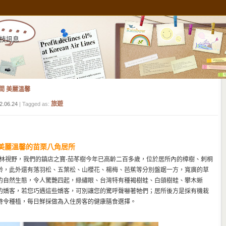
技訊息
間 美麗溫馨
旅遊
2.06.24
| Tagged as:
 美麗溫馨的苗栗八角居所
山林視野，我們的鎮店之寶-茄苳樹今年已高齡二百多歲，位於居所內的樟樹、刺桐
齡，此外還有落羽松、五葉松、山櫻花、楊梅、芭蕉等分別盤踞一方，寬廣的草
的自然生態，令人驚艷四起，綠繡眼、台灣特有種褐樹蛙、白頜樹蛙、攀木蜥
的嬌客，若您巧遇這些嬌客，可別讓您的驚呼聲嚇著牠們；居所後方是採有機栽
時令種植，每日鮮採做為入住房客的健康膳食選擇。