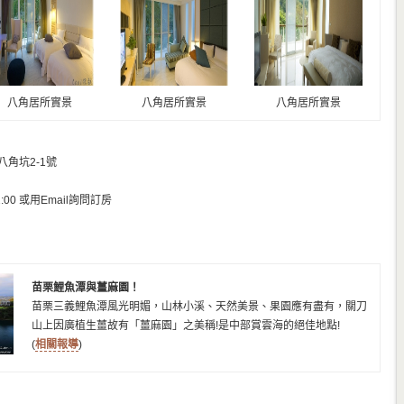
八角居所實景
八角居所實景
八角居所實景
角坑2-1號
00 或用Email詢問訂房
苗栗鯉魚潭與薑麻園！
苗栗三義鯉魚潭風光明媚，山林小溪、天然美景、果園應有盡有，關刀
山上因廣植生薑故有「薑麻園」之美稱!是中部賞雲海的絕佳地點!
(
相關報導
)