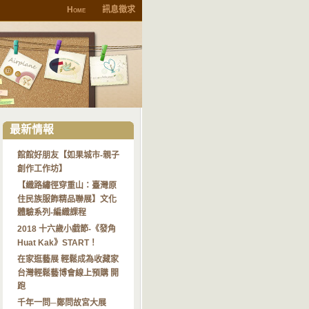
Home
訊息徵求
最新情報
館館好朋友【如果城市-親子
創作工作坊】
【織路繡徑穿重山：臺灣原
住民族服飾精品聯展】文化
體驗系列-編織課程
2018 十六歲小戲節-《發角
Huat Kak》START！
在家逛藝展 輕鬆成為收藏家
台灣輕鬆藝博會線上預購 開
跑
千年一問─鄭問故宮大展