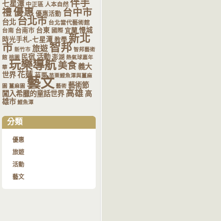
伴手
七星潭
中正區
人本自然
優惠
禮
台中市
優惠活動
台北市
台北
台北當代藝術館
台南市
台東
宜蘭
慢城
台南
國際
新北
時光手札-七星潭
教學
智邦
市
旅遊
新竹市
智邦藝術
活動
民宿
澎湖
館
桃園
熱氣球嘉年
玩樂導航
美食
義大
華
花蓮
世界
苗栗
苗栗鯉魚潭與薑麻
藝文
藝術節
園
薑麻園
藝術
高雄
闖入希臘的童話世界
高
雄市
鯉魚潭
分類
優惠
旅遊
活動
藝文